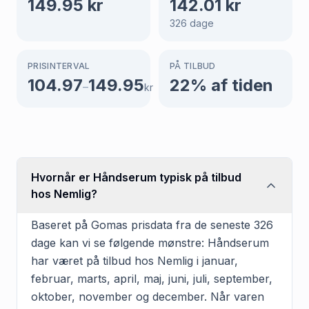
149.95
kr
142.01
kr
326
dage
PRISINTERVAL
PÅ TILBUD
104.97
149.95
22
% af tiden
–
kr
Hvornår er Håndserum typisk på tilbud
hos Nemlig?
Baseret på Gomas prisdata fra de seneste 326
dage kan vi se følgende mønstre: Håndserum
har været på tilbud hos Nemlig i januar,
februar, marts, april, maj, juni, juli, september,
oktober, november og december. Når varen