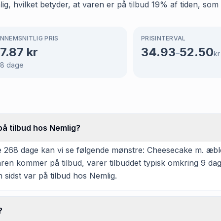
, hvilket betyder, at varen er på tilbud 19% af tiden, som 
NNEMSNITLIG PRIS
PRISINTERVAL
7.87
kr
34.93
52.50
–
kr
68
dage
å tilbud hos Nemlig?
 268 dage kan vi se følgende mønstre: Cheesecake m. æble 
varen kommer på tilbud, varer tilbuddet typisk omkring 9 d
 sidst var på tilbud hos Nemlig.
?