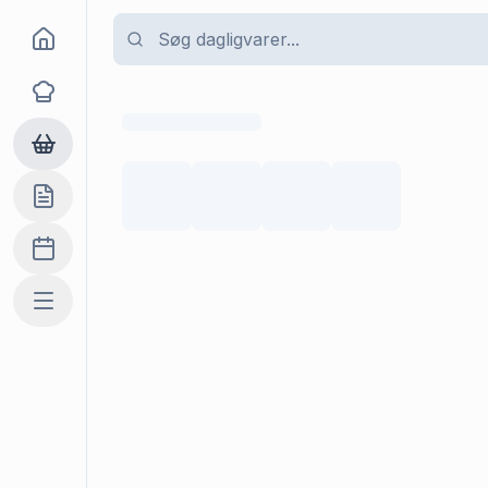
Goma
Opskrifter
Dagligvarer
Indkøbslisten
Madplan
Mere