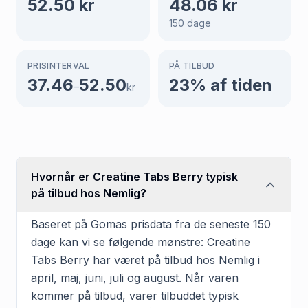
52.50
kr
48.06
kr
150
dage
PRISINTERVAL
PÅ TILBUD
37.46
52.50
23
% af tiden
–
kr
Hvornår er Creatine Tabs Berry typisk
på tilbud hos Nemlig?
Baseret på Gomas prisdata fra de seneste 150
dage kan vi se følgende mønstre: Creatine
Tabs Berry har været på tilbud hos Nemlig i
april, maj, juni, juli og august. Når varen
kommer på tilbud, varer tilbuddet typisk