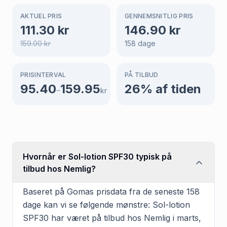
AKTUEL PRIS
GENNEMSNITLIG PRIS
111.30
kr
146.90
kr
159.00
kr
158
dage
PRISINTERVAL
PÅ TILBUD
95.40
159.95
26
% af tiden
–
kr
Hvornår er Sol-lotion SPF30 typisk på
tilbud hos Nemlig?
Baseret på Gomas prisdata fra de seneste 158
dage kan vi se følgende mønstre: Sol-lotion
SPF30 har været på tilbud hos Nemlig i marts,