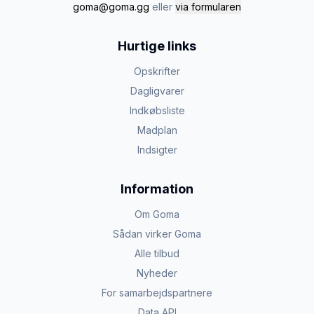
goma@goma.gg
eller
via formularen
Hurtige links
Opskrifter
Dagligvarer
Indkøbsliste
Madplan
Indsigter
Information
Om Goma
Sådan virker Goma
Alle tilbud
Nyheder
For samarbejdspartnere
Data API