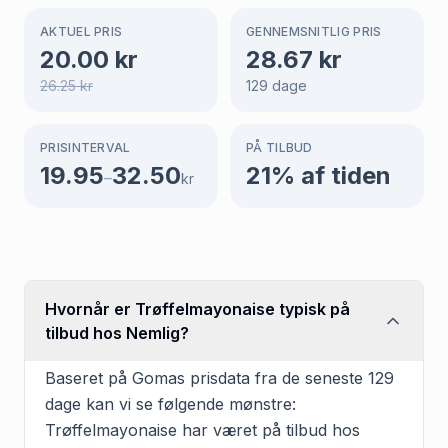
AKTUEL PRIS
GENNEMSNITLIG PRIS
20.00
kr
28.67
kr
26.25
kr
129
dage
PRISINTERVAL
PÅ TILBUD
19.95
32.50
21
% af tiden
–
kr
Hvornår er Trøffelmayonaise typisk på
tilbud hos Nemlig?
Baseret på Gomas prisdata fra de seneste 129
dage kan vi se følgende mønstre:
Trøffelmayonaise har været på tilbud hos