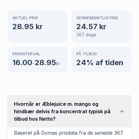
AKTUEL PRIS
GENNEMSNITLIG PRIS
28.95
kr
24.57
kr
367
dage
PRISINTERVAL
PÅ TILBUD
16.00
28.95
24
% af tiden
–
kr
Hvornår er Æblejuice m. mango og
hindbær delvis fra koncentrat typisk på
tilbud hos Netto?
Baseret på Gomas prisdata fra de seneste 367