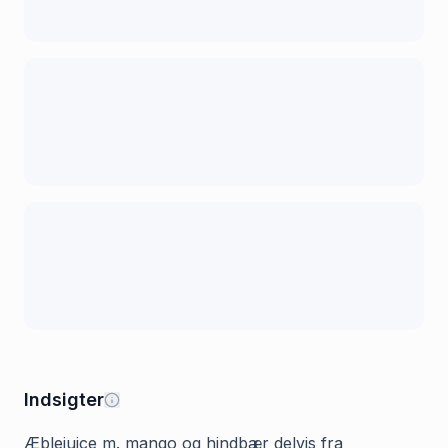
Indsigter
Æblejuice m. mango og hindbær delvis fra