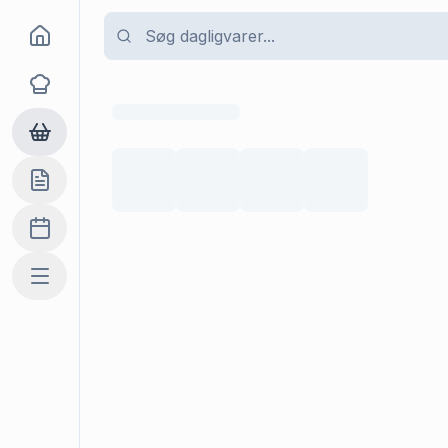
Goma
Opskrifter
Dagligvarer
Indkøbslisten
Madplan
Mere