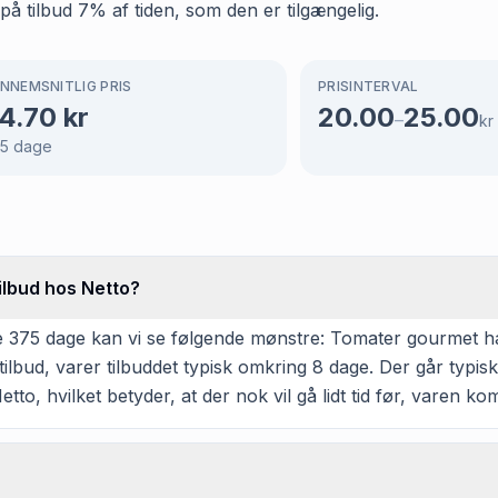
på tilbud 7% af tiden, som den er tilgængelig.
NNEMSNITLIG PRIS
PRISINTERVAL
4.70
kr
20.00
25.00
–
kr
5
dage
ilbud hos Netto?
 375 dage kan vi se følgende mønstre: Tomater gourmet har 
lbud, varer tilbuddet typisk omkring 8 dage. Der går typis
tto, hvilket betyder, at der nok vil gå lidt tid før, varen ko