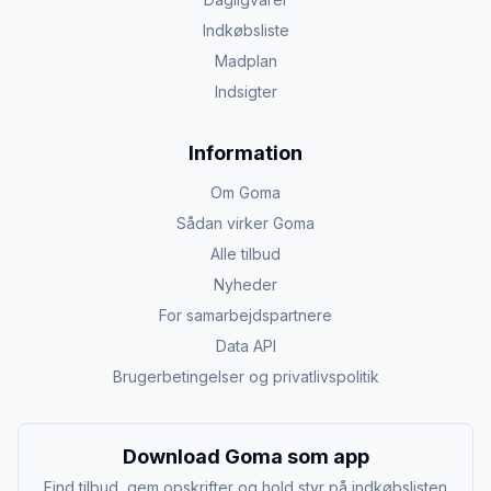
Indkøbsliste
Madplan
Indsigter
Information
Om Goma
Sådan virker Goma
Alle tilbud
Nyheder
For samarbejdspartnere
Data API
Brugerbetingelser og privatlivspolitik
Download Goma som app
Find tilbud, gem opskrifter og hold styr på indkøbslisten