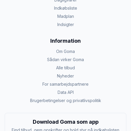
Indkøbsliste
Madplan
Indsigter
Information
Om Goma
Sådan virker Goma
Alle tilbud
Nyheder
For samarbejdspartnere
Data API
Brugerbetingelser og privatlivspolitik
Download Goma som app
Find tilbud, gem opskrifter og hold styr på indkøbslisten