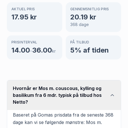
AKTUEL PRIS
GENNEMSNITLIG PRIS
17.95
kr
20.19
kr
368
dage
PRISINTERVAL
PÅ TILBUD
14.00
36.00
5
% af tiden
–
kr
Hvornår er Mos m. couscous, kylling og
basilikum fra 6 mdr. typisk på tilbud hos
Netto?
Baseret på Gomas prisdata fra de seneste 368
dage kan vi se følgende mønstre: Mos m.