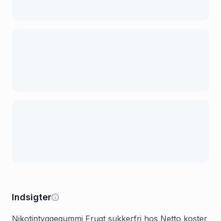
Indsigter
Nikotintyggegummi Frugt sukkerfri hos Netto koster