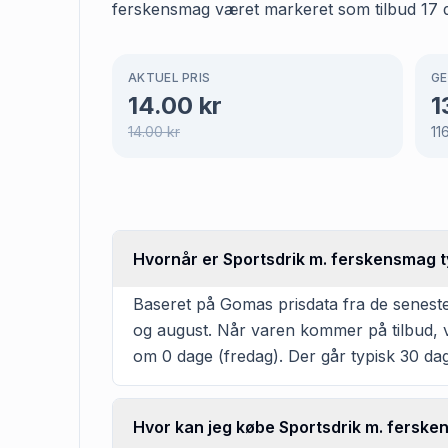
ferskensmag været markeret som tilbud 17 dag
AKTUEL PRIS
GE
14.00
kr
1
14.00
kr
11
Hvornår er Sportsdrik m. ferskensmag ty
Baseret på Gomas prisdata fra de seneste 
og august. Når varen kommer på tilbud, v
om 0 dage (fredag). Der går typisk 30 da
Hvor kan jeg købe Sportsdrik m. fersk