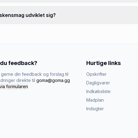
rskensmag udviklet sig?
 du feedback?
Hurtige links
gerne din feedback og forslag til
Opskrifter
dringer direkte til
goma@goma.gg
Dagligvarer
via formularen
Indkøbsliste
Madplan
Indsigter