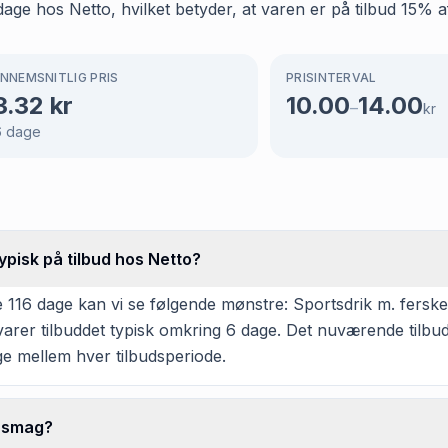
e hos Netto, hvilket betyder, at varen er på tilbud 15% af
NNEMSNITLIG PRIS
PRISINTERVAL
3.32
kr
10.00
14.00
–
kr
6
dage
pisk på tilbud hos Netto?
116 dage kan vi se følgende mønstre: Sportsdrik m. ferskens
arer tilbuddet typisk omkring 6 dage. Det nuværende tilbud
ge mellem hver tilbudsperiode.
ensmag?