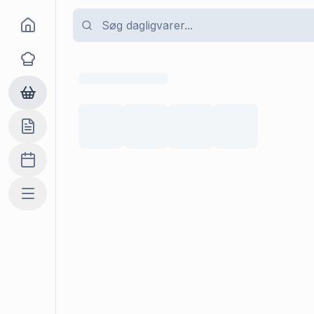
Goma
Opskrifter
Dagligvarer
Indkøbslisten
Madplan
Mere