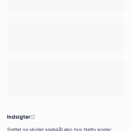
Indsigter
Snittet og skyllet spidskål øko hos Netto koster