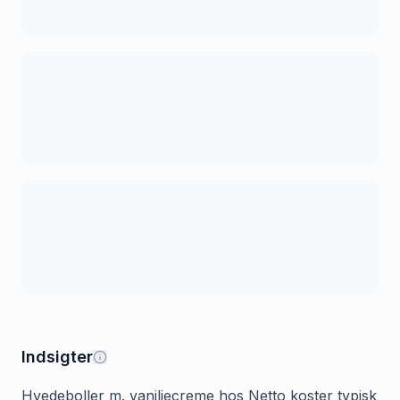
Indsigter
Hvedeboller m. vaniljecreme hos Netto koster typisk