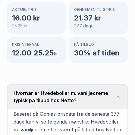
AKTUEL PRIS
GENNEMSNITLIG PRIS
16.00
kr
21.37
kr
25.25
kr
377
dage
PRISINTERVAL
PÅ TILBUD
12.00
25.25
30
% af tiden
–
kr
Hvornår er Hvedeboller m. vaniljecreme
typisk på tilbud hos Netto?
Baseret på Gomas prisdata fra de seneste 377
dage kan vi se følgende mønstre: Hvedeboller
m. vaniljecreme har været på tilbud hos Netto i