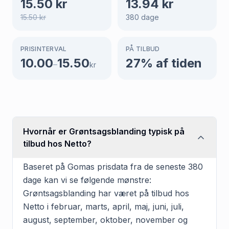
15.50
kr
13.94
kr
15.50
kr
380
dage
PRISINTERVAL
PÅ TILBUD
10.00
15.50
27
% af tiden
–
kr
Hvornår er Grøntsagsblanding typisk på
tilbud hos Netto?
Baseret på Gomas prisdata fra de seneste 380
dage kan vi se følgende mønstre:
Grøntsagsblanding har været på tilbud hos
Netto i februar, marts, april, maj, juni, juli,
august, september, oktober, november og