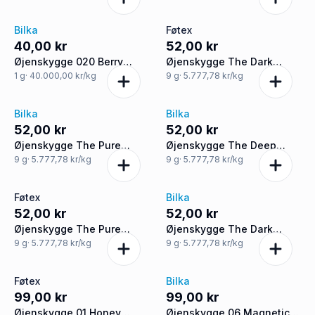
Blossom Lights
Bilka
Føtex
40,00 kr
52,00 kr
Øjenskygge 020 Berry
Øjenskygge The Dark
Blaze
Cocoa
1
g
· 40.000,00 kr/kg
9
g
· 5.777,78 kr/kg
Bilka
Bilka
52,00 kr
52,00 kr
Øjenskygge The Pure
Øjenskygge The Deep
Nude
Velvet
9
g
· 5.777,78 kr/kg
9
g
· 5.777,78 kr/kg
Føtex
Bilka
52,00 kr
52,00 kr
Øjenskygge The Pure
Øjenskygge The Dark
Nude
Cocoa
9
g
· 5.777,78 kr/kg
9
g
· 5.777,78 kr/kg
Føtex
Bilka
99,00 kr
99,00 kr
Øjenskygge 01 Honey
Øjenskygge 06 Magnetic