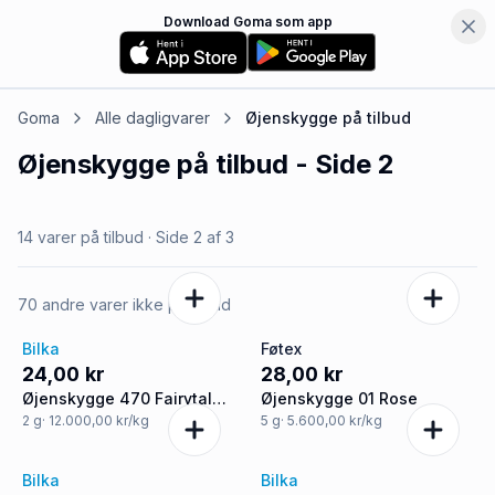
Download Goma som app
Goma
Alle dagligvarer
Øjenskygge
på tilbud
Øjenskygge
på tilbud
- Side 2
14 varer på tilbud
· Side
2
af
3
70 andre varer ikke på tilbud
Bilka
Føtex
24,00 kr
28,00 kr
Øjenskygge 470 Fairytale
Øjenskygge 01 Rose
Dust
2
g
· 12.000,00 kr/kg
5
g
· 5.600,00 kr/kg
Bilka
Bilka