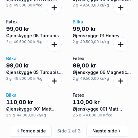
Nude
Brown
2
g
· 49.500,00 kr/kg
2
g
· 49.500,00 kr/kg
Føtex
Bilka
99,00 kr
99,00 kr
Øjenskygge 05 Turquoise
Øjenskygge 01 Honey
Euphoria
Nude
2
g
· 49.500,00 kr/kg
2
g
· 49.500,00 kr/kg
Bilka
Føtex
99,00 kr
99,00 kr
Øjenskygge 05 Turquoise
Øjenskygge 06 Magnetic
Euphoria
Brown
2
g
· 49.500,00 kr/kg
2
g
· 49.500,00 kr/kg
Bilka
Føtex
110,00 kr
110,00 kr
Øjenskygge 001 Matt
Øjenskygge 001 Matt
vandfast
vandfast
2.5
g
· 44.000,00 kr/kg
2.5
g
· 44.000,00 kr/kg
Forrige side
Side
2
af
3
Næste side