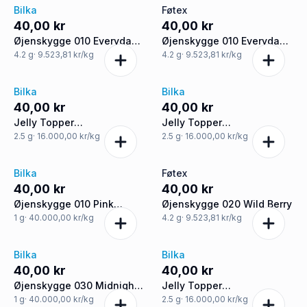
Bilka
Føtex
40,00 kr
40,00 kr
Øjenskygge 010 Everyday
Øjenskygge 010 Everyday
Essentials
Essentials
4.2
g
· 9.523,81 kr/kg
4.2
g
· 9.523,81 kr/kg
Bilka
Bilka
40,00 kr
40,00 kr
Jelly Topper
Jelly Topper
øjenskyggestift 010
øjenskyggestift 030
2.5
g
· 16.000,00 kr/kg
2.5
g
· 16.000,00 kr/kg
Moonlight Glow
Sunset Spark
Bilka
Føtex
40,00 kr
40,00 kr
Øjenskygge 010 Pink
Øjenskygge 020 Wild Berry
Horizon
1
g
· 40.000,00 kr/kg
4.2
g
· 9.523,81 kr/kg
Bilka
Bilka
40,00 kr
40,00 kr
Øjenskygge 030 Midnight
Jelly Topper
Wave
øjenskyggestift 020
1
g
· 40.000,00 kr/kg
2.5
g
· 16.000,00 kr/kg