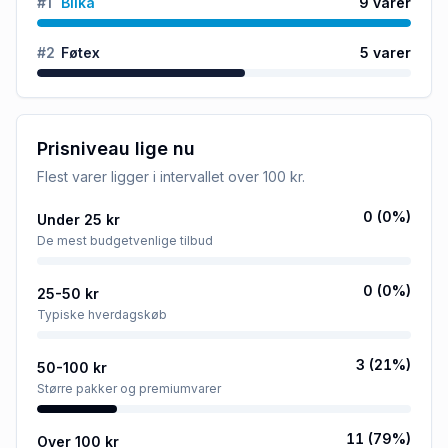
#
1
Bilka
9
varer
#
2
Føtex
5
varer
Prisniveau lige nu
Flest varer ligger i intervallet
over 100 kr
.
0
(
0
%)
Under 25 kr
De mest budgetvenlige tilbud
0
(
0
%)
25-50 kr
Typiske hverdagskøb
3
(
21
%)
50-100 kr
Større pakker og premiumvarer
11
(
79
%)
Over 100 kr