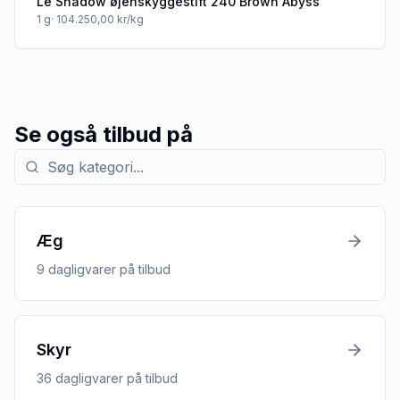
Le Shadow øjenskyggestift 240 Brown Abyss
1
g
· 104.250,00 kr/kg
Se også tilbud på
Søg efter kategori med tilbud
Æg
9
dagligvarer
på tilbud
Skyr
36
dagligvarer
på tilbud