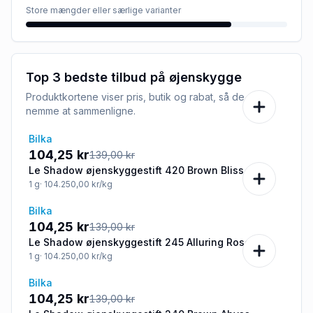
Store mængder eller særlige varianter
Top 3 bedste tilbud på
øjenskygge
Produktkortene viser pris, butik og rabat, så de er
nemme at sammenligne.
Bilka
-25%
104,25 kr
139,00 kr
Le Shadow øjenskyggestift 420 Brown Bliss
1
g
· 104.250,00 kr/kg
Bilka
-25%
104,25 kr
139,00 kr
Le Shadow øjenskyggestift 245 Alluring Rose
1
g
· 104.250,00 kr/kg
Bilka
-25%
104,25 kr
139,00 kr