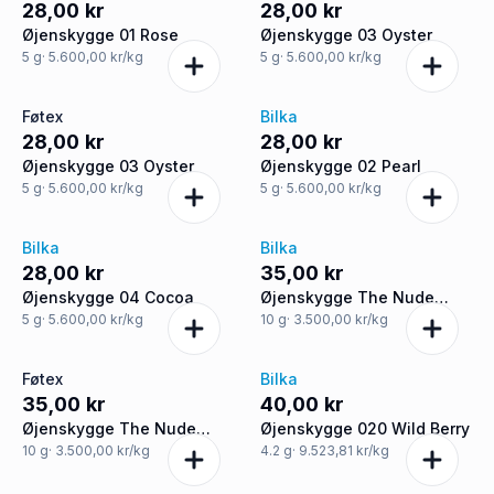
28,00 kr
28,00 kr
Øjenskygge 01 Rose
Øjenskygge 03 Oyster
5
g
· 5.600,00 kr/kg
5
g
· 5.600,00 kr/kg
Føtex
Bilka
28,00 kr
28,00 kr
Øjenskygge 03 Oyster
Øjenskygge 02 Pearl
5
g
· 5.600,00 kr/kg
5
g
· 5.600,00 kr/kg
Bilka
Bilka
28,00 kr
35,00 kr
Øjenskygge 04 Cocoa
Øjenskygge The Nude
Edition
5
g
· 5.600,00 kr/kg
10
g
· 3.500,00 kr/kg
Føtex
Bilka
35,00 kr
40,00 kr
Øjenskygge The Nude
Øjenskygge 020 Wild Berry
Edition
10
g
· 3.500,00 kr/kg
4.2
g
· 9.523,81 kr/kg