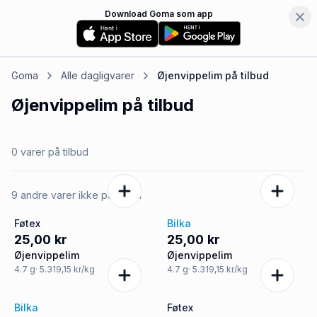
Download Goma som app
Goma
Alle dagligvarer
Øjenvippelim
på tilbud
Øjenvippelim
på tilbud
0 varer på tilbud
9 andre varer ikke på tilbud
Føtex
Bilka
25,00 kr
25,00 kr
Øjenvippelim
Øjenvippelim
4.7
g
· 5.319,15 kr/kg
4.7
g
· 5.319,15 kr/kg
Bilka
Føtex