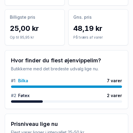
Billigste pris
Gns. pris
25,00 kr
48,19 kr
Op til 95,95 kr
På tværs af varer
Hvor finder du flest øjenvippelim?
Butikkerne med det bredeste udvalg lige nu.
#
1
Bilka
7
varer
#
2
Føtex
2
varer
Prisniveau lige nu
Flest varer ligger i intervallet
25-50 kr
.