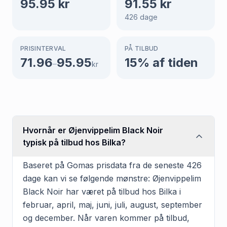
95.95
kr
91.55
kr
426
dage
PRISINTERVAL
PÅ TILBUD
71.96
95.95
15
% af tiden
–
kr
Hvornår er Øjenvippelim Black Noir
typisk på tilbud hos Bilka?
Baseret på Gomas prisdata fra de seneste 426
dage kan vi se følgende mønstre: Øjenvippelim
Black Noir har været på tilbud hos Bilka i
februar, april, maj, juni, juli, august, september
og december. Når varen kommer på tilbud,