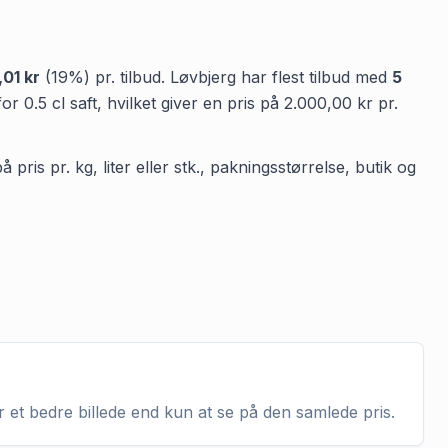
,01 kr
(
19
%) pr. tilbud.
Løvbjerg
har flest tilbud med
5
for
0.5
cl
saft
, hvilket giver en pris på
2.000,00 kr
pr.
pris pr. kg, liter eller stk., pakningsstørrelse, butik og
r et bedre billede end kun at se på den samlede pris.