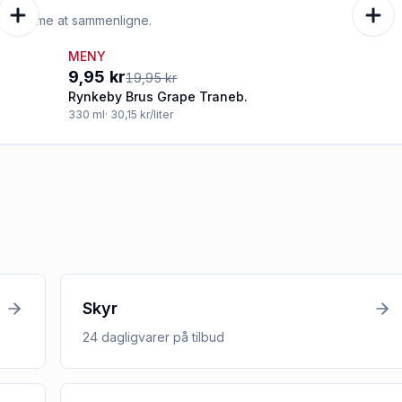
e er nemme at sammenligne.
MENY
-50%
9,95 kr
19,95 kr
Rynkeby Brus Grape Traneb.
330
ml
· 30,15 kr/liter
Skyr
24
dagligvarer
på tilbud