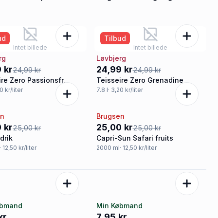
rsmag til opblanding
passionsfrugt til opblanding
ud
Tilbud
Intet billede
Intet billede
rg
Løvbjerg
 kr
24,99 kr
24,99 kr
24,99 kr
ire Zero Passionsfr.
Teisseire Zero Grenadine
0 kr/liter
7.8
l
· 3,20 kr/liter
en
Brugsen
ud
Tilbud
 kr
25,00 kr
25,00 kr
25,00 kr
drik
Capri-Sun Safari fruits
· 12,50 kr/liter
2000
ml
· 12,50 kr/liter
øbmand
Min Købmand
kr
7,95 kr