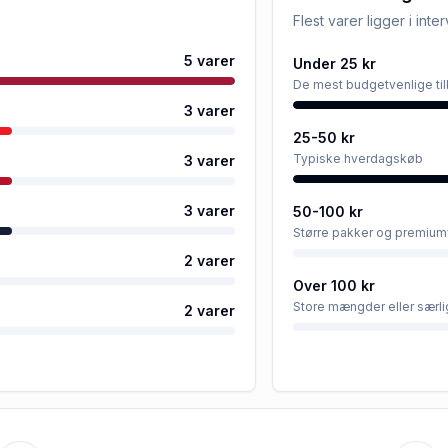
Flest varer ligger i inte
5
varer
Under 25 kr
De mest budgetvenlige ti
3
varer
25-50 kr
Typiske hverdagskøb
3
varer
3
varer
50-100 kr
Større pakker og premium
2
varer
Over 100 kr
Store mængder eller særli
2
varer