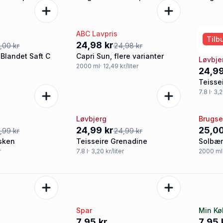
appelsin til opblanding
jordbæ
ABC Lavpris
Tilbud
Tilb
24,98 kr
,00 kr
24,98 kr
Blandet Saft C
Capri Sun, flere varianter
Løvbje
2000
ml
· 12,49 kr/liter
24,99
Teisse
7.8
l
· 3,2
Løvbjerg
Brugs
Tilbud
Tilb
24,99 kr
25,00
,99 kr
24,99 kr
rsken
Teisseire Grenadine
Solbær
r
7.8
l
· 3,20 kr/liter
2000
ml
d
Spar
Min K
7,95 kr
7,95 