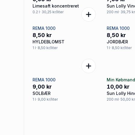
Limesaft koncentreret
Sun Lolly Vin
0.2
l
· 30,25 kr/liter
200
ml
· 39,75 kr
REMA 1000
REMA 1000
8,50 kr
8,50 kr
HYLDEBLOMST
JORDBÆR
1
l
· 8,50 kr/liter
1
l
· 8,50 kr/liter
REMA 1000
Min Købman
9,00 kr
10,00 kr
SOLBÆR
Sun Lolly Hin
1
l
· 9,00 kr/liter
200
ml
· 50,00 kr