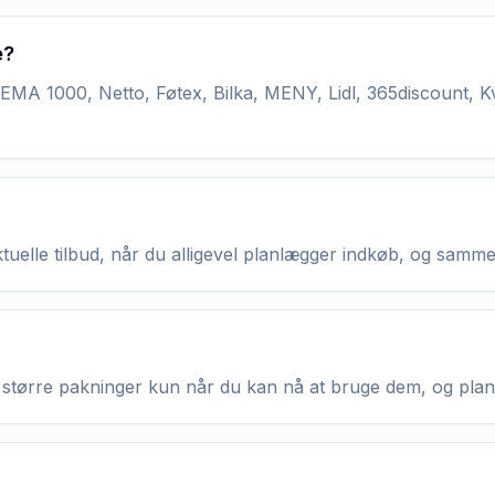
e?
MA 1000, Netto, Føtex, Bilka, MENY, Lidl, 365discount, K
aktuelle tilbud, når du alligevel planlægger indkøb, og samm
køb større pakninger kun når du kan nå at bruge dem, og pla