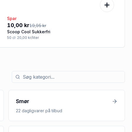
Spar
-50%
10,00 kr
19,95 kr
Scoop Cool Sukkerfri
50
cl
· 20,00 kr/liter
Søg efter kategori med tilbud
Smør
22
dagligvarer
på tilbud