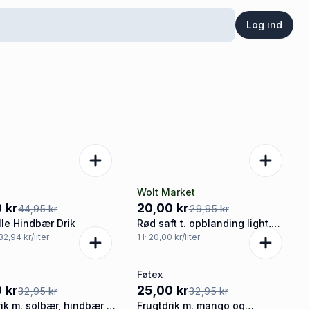
Log ind
Wolt Market
%
-33%
 kr
20,00 kr
44,95 kr
29,95 kr
lle Hindbær Drik
Rød saft t. opblanding light,
Rynkeby
 32,94 kr/liter
1
l
· 20,00 kr/liter
Føtex
%
-24%
 kr
25,00 kr
32,95 kr
32,95 kr
rik m. solbær, hindbær og
Frugtdrik m. mango og