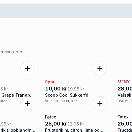
permarkeder.
Spar
MENY
-50%
-38
10,00 kr
28,00
5 kr
19,95 kr
 Grape Traneb.
Scoop Cool Sukkerfri
Valsøli
liter
50
cl
· 20,00 kr/liter
850
ml
·
Føtex
Føtex
-24%
-24
25,00 kr
25,00
,95 kr
32,95 kr
ik t. opblanding,
Frugtdrik m. citron, lime og
Frugtd