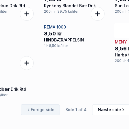
drue Drik Rtd
Rynkeby Blandet Bær Drik
Sun Lol
/liter
200
ml
· 39,75 kr/liter
200
ml
·
REMA 1000
8,50 kr
HINDBÆR/APPELSIN
MENY
1
l
· 8,50 kr/liter
8,56 
Harbø 
200
cl
· 
d
dbær Drik Rtd
/liter
Forrige side
Side
1
af
4
Næste side