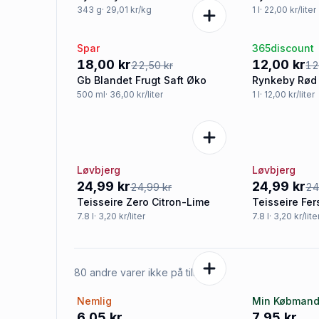
Rynkeby
343
g
· 29,01 kr/kg
1
l
· 22,00 kr/liter
Spar
365discount
-20%
Tilbud
18,00 kr
12,00 kr
22,50 kr
12
Gb Blandet Frugt Saft Øko
Rynkeby Rød 
500
ml
· 36,00 kr/liter
1
l
· 12,00 kr/liter
Løvbjerg
Løvbjerg
Tilbud
Tilbud
24,99 kr
24,99 kr
24,99 kr
24
Teisseire Zero Citron-Lime
Teisseire Fe
7.8
l
· 3,20 kr/liter
7.8
l
· 3,20 kr/lite
80 andre varer ikke på tilbud
Nemlig
Min Købman
6,05 kr
7,95 kr