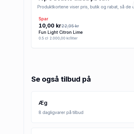
Produktkortene viser pris, butik og rabat, så d
Spar
-56%
10,00 kr
22,95 kr
Fun Light Citron Lime
0.5
cl
· 2.000,00 kr/liter
Se også tilbud på
Æg
8
dagligvarer
på tilbud