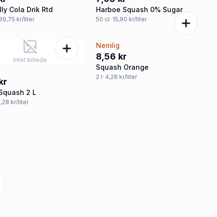
ly Cola Drik Rtd
Harboe Squash 0% Sugar
 39,75 kr/liter
50
cl
· 15,90 kr/liter
Nemlig
8,56 kr
Intet billede
Squash Orange
2
l
· 4,28 kr/liter
kr
Squash 2 L
4,28 kr/liter