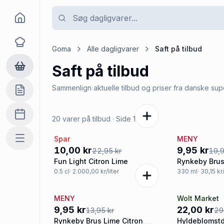
Goma
Opskrifter
Goma
Alle dagligvarer
Saft
på tilbud
Saft
på tilbud
Dagligvarer
Sammenlign aktuelle tilbud og priser fra danske su
Indkøbslisten
Madplan
20 varer på tilbud
· Side
1
af
4
Spar
MENY
Mere
-56%
-50%
10,00 kr
9,95 kr
22,95 kr
19,9
Fun Light Citron Lime
Rynkeby Brus
0.5
cl
· 2.000,00 kr/liter
330
ml
· 30,15 kr/
MENY
Wolt Market
-29%
-27%
9,95 kr
22,00 kr
13,95 kr
29
Rynkeby Brus Lime Citron
Hyldeblomstdr