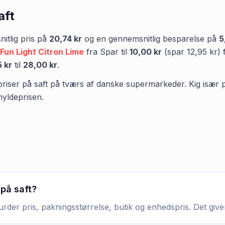
aft
tlig pris på
20,74 kr
og en gennemsnitlig besparelse på
5
Fun Light Citron Lime
fra
Spar
til
10,00 kr
(spar
12,95 kr
)
 kr
til
28,00 kr
.
priser på saft på tværs af danske supermarkeder. Kig især på 
hyldeprisen.
 på saft?
urder pris, pakningsstørrelse, butik og enhedspris. Det give