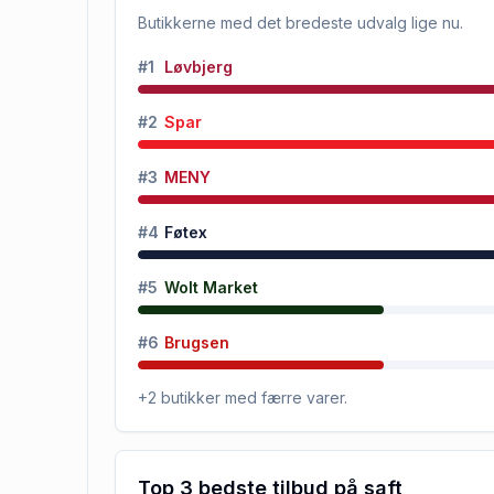
Butikkerne med det bredeste udvalg lige nu.
#
1
Løvbjerg
#
2
Spar
#
3
MENY
#
4
Føtex
#
5
Wolt Market
#
6
Brugsen
+
2
butikker
med færre varer.
Top 3 bedste tilbud på
saft