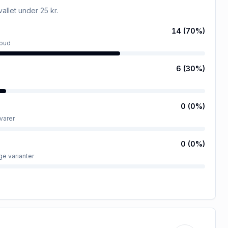
rvallet
under 25 kr
.
14
(
70
%)
lbud
6
(
30
%)
0
(
0
%)
varer
0
(
0
%)
ge varianter