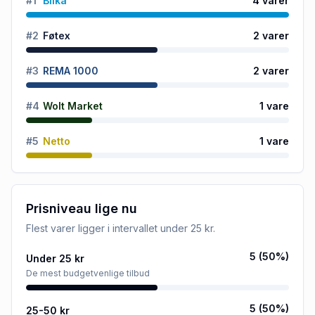
#
1
Bilka
4
varer
#
2
Føtex
2
varer
#
3
REMA 1000
2
varer
#
4
Wolt Market
1
vare
#
5
Netto
1
vare
Prisniveau lige nu
Flest varer ligger i intervallet
under 25 kr
.
5
(
50
%)
Under 25 kr
De mest budgetvenlige tilbud
5
(
50
%)
25-50 kr