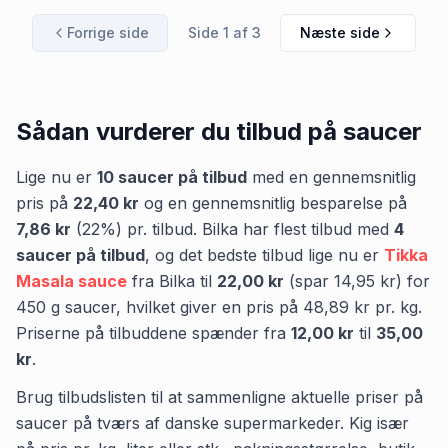
Forrige side
Side
1
af
3
Næste side
Sådan vurderer du tilbud på
saucer
Lige nu er
10
saucer
på tilbud
med en gennemsnitlig
pris på
22,40 kr
og en gennemsnitlig besparelse på
7,86 kr
(
22
%) pr. tilbud.
Bilka
har flest tilbud med
4
saucer
på tilbud
,
og det bedste tilbud lige nu er
Tikka
Masala sauce
fra
Bilka
til
22,00 kr
(spar
14,95 kr
)
for
450
g
saucer
, hvilket giver en pris på
48,89 kr
pr.
kg
.
Priserne på tilbuddene spænder fra
12,00 kr
til
35,00
kr
.
Brug tilbudslisten til at sammenligne aktuelle priser på
saucer på tværs af danske supermarkeder. Kig især