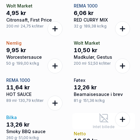
Wolt Market
REMA 1000
4,95 kr
6,06 kr
Citronsaft, First Price
RED CURRY MIX
200
ml
· 24,75 kr/liter
32
g
· 189,38 kr/kg
Nemlig
Wolt Market
9,95 kr
10,50 kr
Worcestersauce
Madkulør, Gestus
50
g
· 199,00 kr/kg
200
ml
· 52,50 kr/liter
REMA 1000
Føtex
11,64 kr
12,26 kr
HOT SAUCE
Bearnaisesauce i brev
89
ml
· 130,79 kr/liter
81
g
· 151,36 kr/kg
Bilka
13,26 kr
Intet billede
Smoky BBQ sauce
Netto
260
g
· 51,00 kr/kg