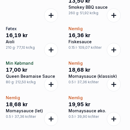
13,50 kr
Smokey BBQ sauce
260
g
· 51,92 kr/kg
Føtex
Nemlig
16,19 kr
16,36 kr
Aioli
Fiskesauce
210
g
· 77,10 kr/kg
0.15
l
· 109,07 kr/liter
Min Købmand
Nemlig
17,00 kr
18,68 kr
Queen Bearnaise Sauce
Mornaysauce (klassisk)
80
g
· 212,50 kr/kg
0.5
l
· 37,36 kr/liter
Nemlig
Nemlig
18,68 kr
19,95 kr
Mornaysauce (let)
Mornaysauce øko.
0.5
l
· 37,36 kr/liter
0.5
l
· 39,90 kr/liter