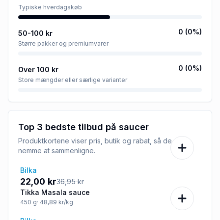
Typiske hverdagskøb
0
(
0
%)
50-100 kr
Større pakker og premiumvarer
0
(
0
%)
Over 100 kr
Store mængder eller særlige varianter
Top 3 bedste tilbud på
saucer
Produktkortene viser pris, butik og rabat, så de er
nemme at sammenligne.
Bilka
-40%
22,00 kr
36,95 kr
Tikka Masala sauce
450
g
· 48,89 kr/kg