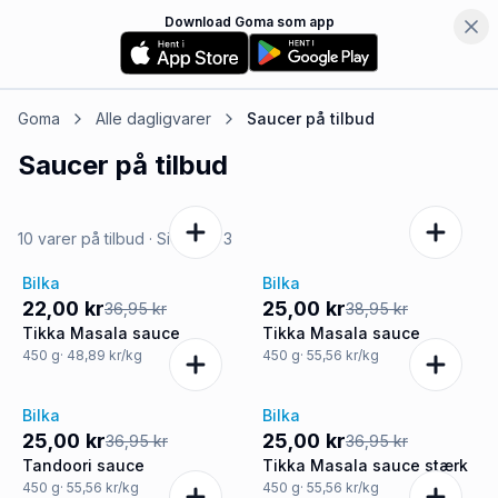
Download Goma som app
Goma
Alle dagligvarer
Saucer
på tilbud
Saucer
på tilbud
10 varer på tilbud
· Side
1
af
3
Bilka
Bilka
-40%
-36%
22,00 kr
25,00 kr
36,95 kr
38,95 kr
Tikka Masala sauce
Tikka Masala sauce
450
g
· 48,89 kr/kg
450
g
· 55,56 kr/kg
Bilka
Bilka
-32%
-32%
25,00 kr
25,00 kr
36,95 kr
36,95 kr
Tandoori sauce
Tikka Masala sauce stærk
450
g
· 55,56 kr/kg
450
g
· 55,56 kr/kg