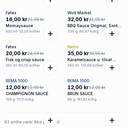
Føtex
Wolt Market
-27%
-24%
16,00 kr
32,00 kr
21,95 kr
41,95 kr
Mornaysauce
BBQ Sauce Original, Santa
Maria
500
ml
· 32,00 kr/liter
330
g
· 96,97 kr/kg
Føtex
Netto
-20%
-12%
20,00 kr
35,00 kr
24,94 kr
39,95 kr
Fisk og crisp sauce
Karamelsauce u. tilsat
sukker
250
ml
· 80,00 kr/liter
290
ml
· 120,69 kr/liter
REMA 1000
REMA 1000
Tilbud
Tilbud
12,00 kr
12,00 kr
12,00 kr
12,00 kr
CHAMPIGNON SAUCE
BRUN SAUCE
108
g
· 111,11 kr/kg
66
g
· 181,82 kr/kg
83 andre varer ikke på tilbud