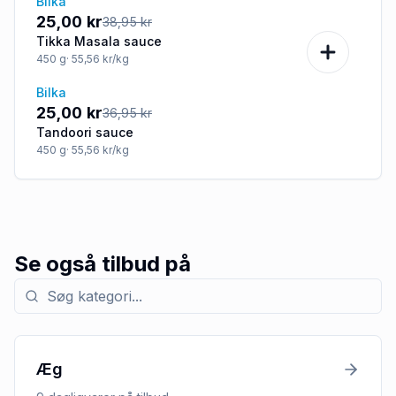
Bilka
-36%
25,00 kr
38,95 kr
Tikka Masala sauce
450
g
· 55,56 kr/kg
Bilka
-32%
25,00 kr
36,95 kr
Tandoori sauce
450
g
· 55,56 kr/kg
Se også tilbud på
Søg efter kategori med tilbud
Æg