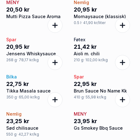
MENY
Nemlig
20,50 kr
20,95 kr
Mutti Pizza Sauce Aroma
Mornaysauce (klassisk)
0.5
l
· 41,90 kr/liter
Spar
Føtex
20,95 kr
21,42 kr
Jensens Whiskysauce
Aioli m. chili
268
g
· 78,17 kr/kg
210
g
· 102,00 kr/kg
Bilka
Spar
22,75 kr
22,95 kr
Tikka Masala sauce
Brun Sauce No Name Kk
350
g
· 65,00 kr/kg
410
g
· 55,98 kr/kg
Nemlig
MENY
23,25 kr
23,95 kr
Sød chilisauce
Gs Smokey Bbq Sauce
550
g
· 42,27 kr/kg