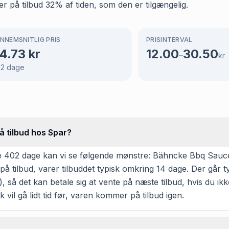
er på tilbud 32% af tiden, som den er tilgængelig.
NNEMSNITLIG PRIS
PRISINTERVAL
4.73
kr
12.00
30.50
–
kr
02
dage
 tilbud hos Spar?
 402 dage kan vi se følgende mønstre: Bähncke Bbq Sauce ha
tilbud, varer tilbuddet typisk omkring 14 dage. Der går t
, så det kan betale sig at vente på næste tilbud, hvis du ikk
k vil gå lidt tid før, varen kommer på tilbud igen.