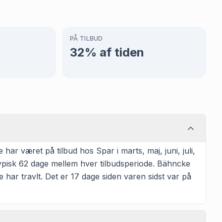
PÅ TILBUD
32
% af tiden
r været på tilbud hos Spar i marts, maj, juni, juli,
ypisk 62 dage mellem hver tilbudsperiode. Bähncke
e har travlt. Det er 17 dage siden varen sidst var på