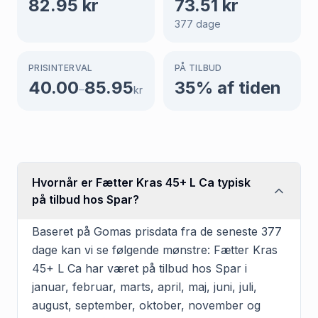
82.95
kr
73.51
kr
377
dage
PRISINTERVAL
PÅ TILBUD
40.00
85.95
35
% af tiden
–
kr
Hvornår er Fætter Kras 45+ L Ca typisk
på tilbud hos Spar?
Baseret på Gomas prisdata fra de seneste 377
dage kan vi se følgende mønstre: Fætter Kras
45+ L Ca har været på tilbud hos Spar i
januar, februar, marts, april, maj, juni, juli,
august, september, oktober, november og