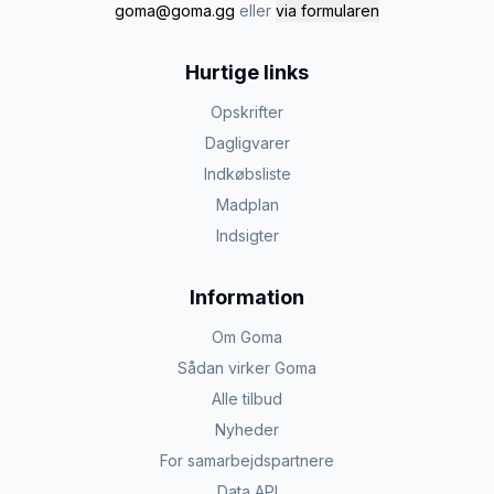
goma@goma.gg
eller
via formularen
Hurtige links
Opskrifter
Dagligvarer
Indkøbsliste
Madplan
Indsigter
Information
Om Goma
Sådan virker Goma
Alle tilbud
Nyheder
For samarbejdspartnere
Data API