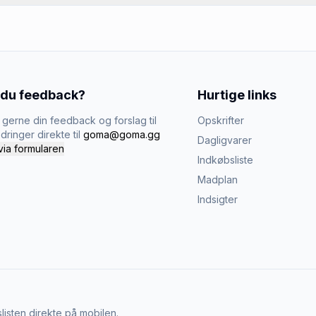
 du feedback?
Hurtige links
gerne din feedback og forslag til
Opskrifter
dringer direkte til
goma@goma.gg
Dagligvarer
via formularen
Indkøbsliste
Madplan
Indsigter
listen direkte på mobilen.