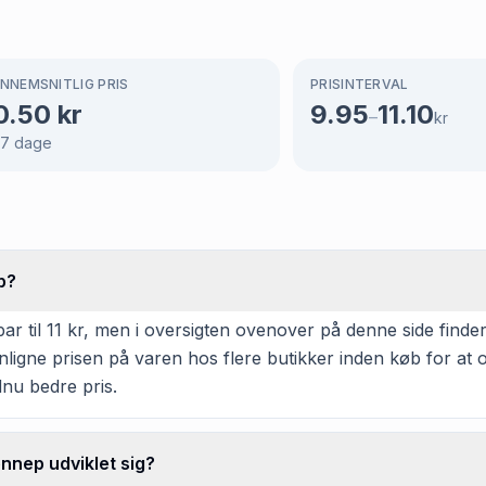
NNEMSNITLIG PRIS
PRISINTERVAL
0.50
kr
9.95
11.10
–
kr
67
dage
p?
til 11 kr, men i oversigten ovenover på denne side finder d
enligne prisen på varen hos flere butikker inden køb for a
dnu bedre pris.
nnep udviklet sig?