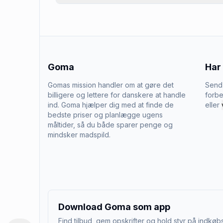
Goma
Har
Gomas mission handler om at gøre det
Send 
billigere og lettere for danskere at handle
forbe
ind. Goma hjælper dig med at finde de
eller
bedste priser og planlægge ugens
måltider, så du både sparer penge og
mindsker madspild.
Download Goma som app
Find tilbud, gem opskrifter og hold styr på indkøbs