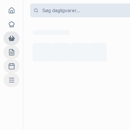
Goma
Opskrifter
Dagligvarer
Indkøbslisten
Madplan
Mere