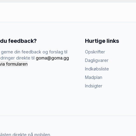
 du feedback?
Hurtige links
gerne din feedback og forslag til
Opskrifter
dringer direkte til
goma@goma.gg
Dagligvarer
via formularen
Indkøbsliste
Madplan
Indsigter
listen direkte på mobilen.