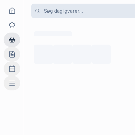
Goma
Opskrifter
Dagligvarer
Indkøbslisten
Madplan
Mere