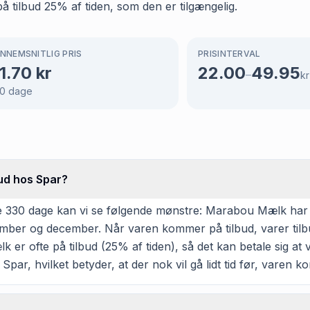
å tilbud 25% af tiden, som den er tilgængelig.
NNEMSNITLIG PRIS
PRISINTERVAL
1.70
kr
22.00
49.95
–
kr
0
dage
ud hos Spar?
 330 dage kan vi se følgende mønstre: Marabou Mælk har væ
november og december. Når varen kommer på tilbud, varer til
r ofte på tilbud (25% af tiden), så det kan betale sig at ve
Spar, hvilket betyder, at der nok vil gå lidt tid før, varen k