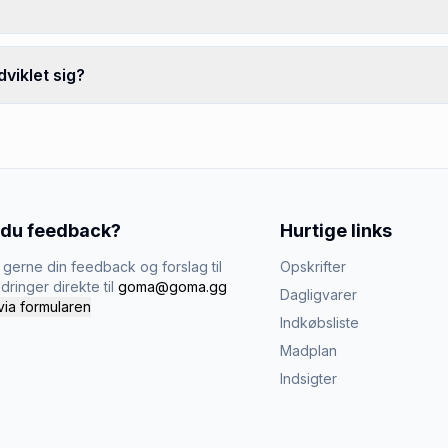
viklet sig?
 du feedback?
Hurtige links
gerne din feedback og forslag til
Opskrifter
dringer direkte til
goma@goma.gg
Dagligvarer
via formularen
Indkøbsliste
Madplan
Indsigter