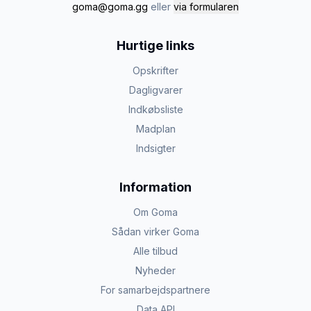
goma@goma.gg
eller
via formularen
Hurtige links
Opskrifter
Dagligvarer
Indkøbsliste
Madplan
Indsigter
Information
Om Goma
Sådan virker Goma
Alle tilbud
Nyheder
For samarbejdspartnere
Data API