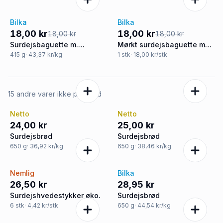
Bilka
Bilka
Tilbud
Tilbud
18,00 kr
18,00 kr
18,00 kr
18,00 kr
Surdejsbaguette m.
Mørkt surdejsbaguette m.
hvidløg
spelt
415
g
· 43,37 kr/kg
1
stk
· 18,00 kr/stk
15 andre varer ikke på tilbud
Netto
Netto
24,00 kr
25,00 kr
Surdejsbrød
Surdejsbrød
650
g
· 36,92 kr/kg
650
g
· 38,46 kr/kg
Nemlig
Bilka
26,50 kr
28,95 kr
Surdejshvedestykker øko.
Surdejsbrød
6
stk
· 4,42 kr/stk
650
g
· 44,54 kr/kg