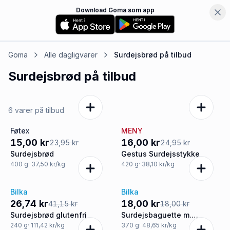
Download Goma som app
Goma
Alle dagligvarer
Surdejsbrød
på tilbud
Surdejsbrød
på tilbud
6 varer på tilbud
Føtex
MENY
-37%
-36%
15,00 kr
16,00 kr
23,95 kr
24,95 kr
Surdejsbrød
Gestus Surdejsstykke
400
g
· 37,50 kr/kg
420
g
· 38,10 kr/kg
Bilka
Bilka
-35%
Tilbud
26,74 kr
18,00 kr
41,15 kr
18,00 kr
Surdejsbrød glutenfri
Surdejsbaguette m.
durumhvedemel
240
g
· 111,42 kr/kg
370
g
· 48,65 kr/kg