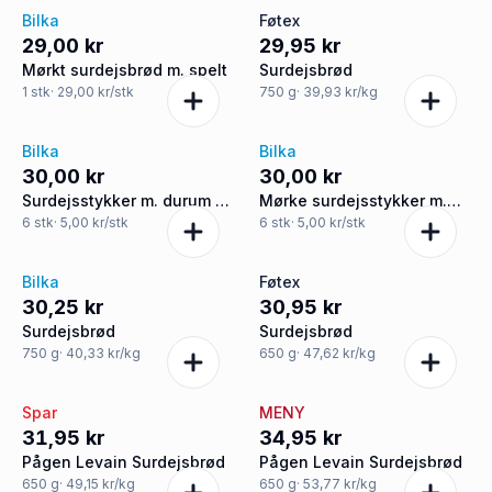
Bilka
Føtex
29,00 kr
29,95 kr
Mørkt surdejsbrød m. spelt
Surdejsbrød
1
stk
· 29,00 kr/stk
750
g
· 39,93 kr/kg
Bilka
Bilka
30,00 kr
30,00 kr
Surdejsstykker m. durum 6
Mørke surdejsstykker m.
stk
spelt 6 stk.
6
stk
· 5,00 kr/stk
6
stk
· 5,00 kr/stk
Bilka
Føtex
30,25 kr
30,95 kr
Surdejsbrød
Surdejsbrød
750
g
· 40,33 kr/kg
650
g
· 47,62 kr/kg
Spar
MENY
31,95 kr
34,95 kr
Pågen Levain Surdejsbrød
Pågen Levain Surdejsbrød
650
g
· 49,15 kr/kg
650
g
· 53,77 kr/kg