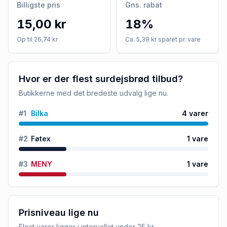
Billigste pris
Gns. rabat
15,00 kr
18%
Op til 26,74 kr
Ca. 5,39 kr sparet pr. vare
Hvor er der flest surdejsbrød tilbud?
Butikkerne med det bredeste udvalg lige nu.
#
1
Bilka
4
varer
#
2
Føtex
1
vare
#
3
MENY
1
vare
Prisniveau lige nu
Flest varer ligger i intervallet
under 25 kr
.