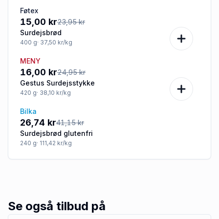
Føtex
-37%
15,00 kr
23,95 kr
Surdejsbrød
400
g
· 37,50 kr/kg
MENY
-36%
16,00 kr
24,95 kr
Gestus Surdejsstykke
420
g
· 38,10 kr/kg
Bilka
-35%
26,74 kr
41,15 kr
Surdejsbrød glutenfri
240
g
· 111,42 kr/kg
Se også tilbud på