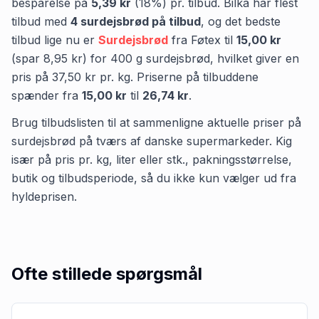
besparelse på
5,39 kr
(
18
%) pr. tilbud.
Bilka
har flest
tilbud med
4
surdejsbrød
på tilbud
,
og det bedste
tilbud lige nu er
Surdejsbrød
fra
Føtex
til
15,00 kr
(spar
8,95 kr
)
for
400
g
surdejsbrød
, hvilket giver en
pris på
37,50 kr
pr.
kg
.
Priserne på tilbuddene
spænder fra
15,00 kr
til
26,74 kr
.
Brug tilbudslisten til at sammenligne aktuelle priser på
surdejsbrød på tværs af danske supermarkeder. Kig
især på pris pr. kg, liter eller stk., pakningsstørrelse,
butik og tilbudsperiode, så du ikke kun vælger ud fra
hyldeprisen.
Ofte stillede spørgsmål