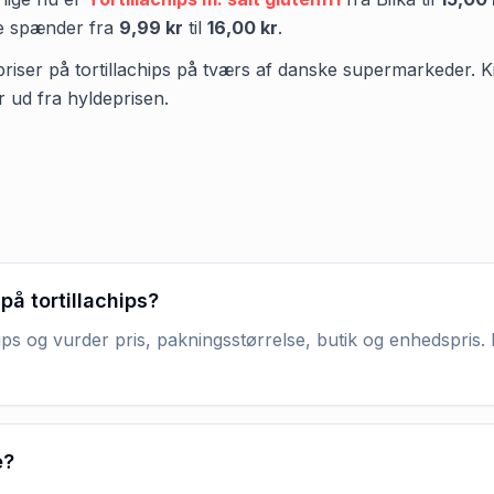
ne spænder fra
9,99 kr
til
16,00 kr
.
priser på tortillachips på tværs af danske supermarkeder. Kig 
r ud fra hyldeprisen.
på tortillachips?
ips og vurder pris, pakningsstørrelse, butik og enhedspris. 
e?