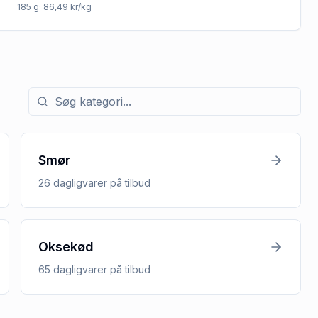
185
g
· 86,49 kr/kg
Søg efter kategori med tilbud
Smør
26
dagligvarer
på tilbud
Oksekød
65
dagligvarer
på tilbud