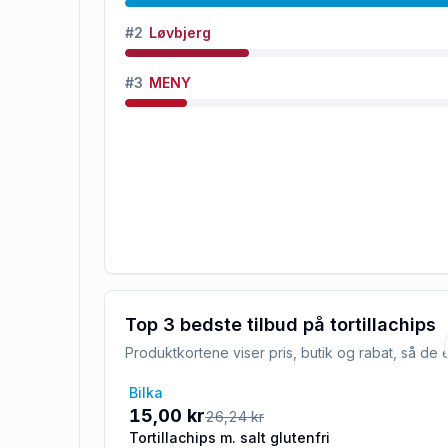
#
2
Løvbjerg
#
3
MENY
Top 3 bedste tilbud på
tortillachips
Produktkortene viser pris, butik og rabat, så d
Bilka
-43%
15,00 kr
26,24 kr
Tortillachips m. salt glutenfri