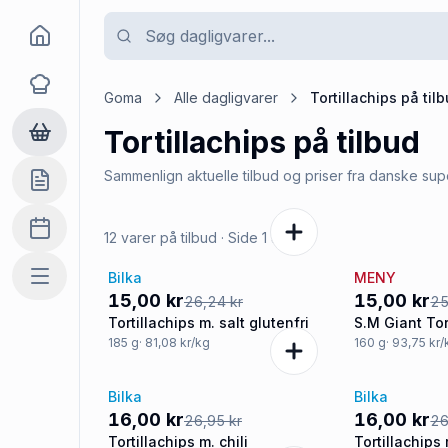
Goma
Opskrifter
Goma
Alle dagligvarer
Tortillachips
på til
Tortillachips
på tilbud
Dagligvarer
Sammenlign aktuelle tilbud og priser fra danske su
Indkøbslisten
Madplan
12 varer på tilbud
· Side
1
af
2
Bilka
MENY
Mere
-43%
-42%
15,00 kr
15,00 kr
26,24 kr
25
Tortillachips m. salt glutenfri
S.M Giant Tor
185
g
· 81,08 kr/kg
160
g
· 93,75 kr
Bilka
Bilka
-41%
-41%
16,00 kr
16,00 kr
26,95 kr
26
Tortillachips m. chili
Tortillachips 