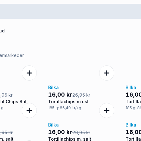
bud
permarkeder.
Bilka
Bilka
-41%
-41
16,00 kr
16,00
,95 kr
26,95 kr
til Chips Sal
Tortillachips m ost
Tortill
jalape
/kg
185
g
· 86,49 kr/kg
185
g
· 8
Bilka
Bilka
-41%
-41
16,00 kr
16,00
,95 kr
26,95 kr
m. salt
Tortillachips m. salt
Tortill