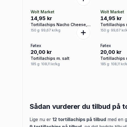
Wolt Market
Wolt Market
14,95 kr
14,95 kr
Tortillachips Nacho Cheese,
Tortillachips
Crispy
onion, Crispy
150
g
· 99,67 kr/kg
150
g
· 99,67 kr
Føtex
Føtex
20,00 kr
20,00 kr
Tortillachips m. salt
Tortillachips 
185
g
· 108,11 kr/kg
185
g
· 108,11 kr/
Sådan vurderer du tilbud på
t
Lige nu er
12
tortillachips
på tilbud
med en g
9
tortillachips
på tilbud
,
og det bedste tilbud