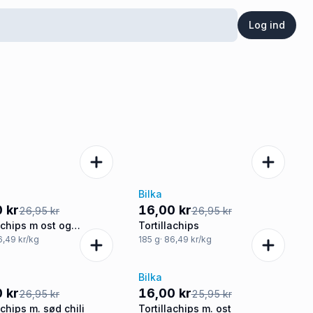
Log ind
Bilka
%
-41%
 kr
16,00 kr
26,95 kr
26,95 kr
achips m ost og
Tortillachips
ños
6,49 kr/kg
185
g
· 86,49 kr/kg
Bilka
%
-38%
 kr
16,00 kr
26,95 kr
25,95 kr
achips m. sød chili
Tortillachips m. ost