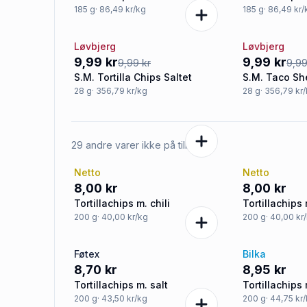
185
g
· 86,49 kr/kg
185
g
· 86,49 kr
Løvbjerg
Løvbjerg
Tilbud
Tilbud
9,99 kr
9,99 kr
9,99 kr
9,99
S.M. Tortilla Chips Saltet
S.M. Taco Sh
28
g
· 356,79 kr/kg
28
g
· 356,79 kr
29 andre varer ikke på tilbud
Netto
Netto
8,00 kr
8,00 kr
Tortillachips m. chili
Tortillachips 
200
g
· 40,00 kr/kg
200
g
· 40,00 kr
Føtex
Bilka
8,70 kr
8,95 kr
Tortillachips m. salt
Tortillachips 
200
g
· 43,50 kr/kg
200
g
· 44,75 kr