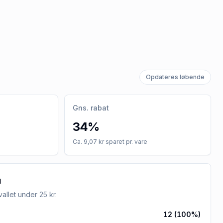
Opdateres løbende
Gns. rabat
34%
Ca. 9,07 kr sparet pr. vare
u
rvallet
under 25 kr
.
12
(
100
%)