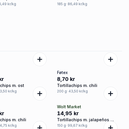
6,49 kr/kg
185
g
· 86,49 kr/kg
Føtex
kr
8,70 kr
achips m. ost
Tortillachips m. chili
43,50 kr/kg
200
g
· 43,50 kr/kg
Wolt Market
kr
14,95 kr
achips m. chili
Tortillachips m. jalapeños,
Crispy
44,75 kr/kg
150
g
· 99,67 kr/kg