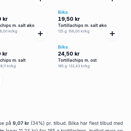
Bilka
 kr
19,50 kr
achips m. salt øko
Tortillachips m. salt øko
56,00 kr/kg
125
g
· 156,00 kr/kg
Bilka
 kr
24,50 kr
achips m. salt
Tortillachips m. ost
08,11 kr/kg
185
g
· 132,43 kr/kg
lse på
9,07 kr
(
34
%) pr. tilbud.
Bilka
har flest tilbud med
kr
(spar
11,24 kr
)
for
185
g
tortillachips
, hvilket giver en