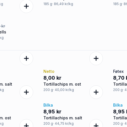
/kg
185
g
· 86,49 kr/kg
185
g
· 8
 kr
ells
/kg
Netto
Føtex
8,00 kr
8,70 
m. salt
Tortillachips m. ost
Tortill
/kg
200
g
· 40,00 kr/kg
200
g
· 
Bilka
Bilka
8,95 kr
8,95 
m. ost
Tortillachips m. salt
Tortill
/kg
200
g
· 44,75 kr/kg
200
g
· 