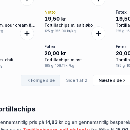
Netto
Føtex
19,50 kr
19,50
 m. sour cream &
Tortillachips m. salt øko
Tortill
/kg
125
g
· 156,00 kr/kg
125
g
· 1
Føtex
Føtex
20,00 kr
20,00
m. chili
Tortillachips m ost
Tortill
kg
185
g
· 108,11 kr/kg
185
g
· 1
Forrige side
Side
1
af
2
Næste side
ortillachips
ennemsnitlig pris på
14,83 kr
og en gennemsnitlig bespare
 lige nu er
Tortillachips m. salt glutenfri
fra
Bilka
til
15,00 