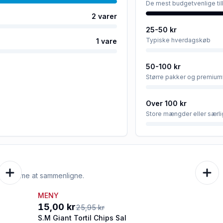
De mest budgetvenlige ti
2
varer
25-50 kr
Typiske hverdagskøb
1
vare
50-100 kr
Større pakker og premium
Over 100 kr
Store mængder eller særli
e er nemme at sammenligne.
MENY
-42%
15,00 kr
25,95 kr
S.M Giant Tortil Chips Sal