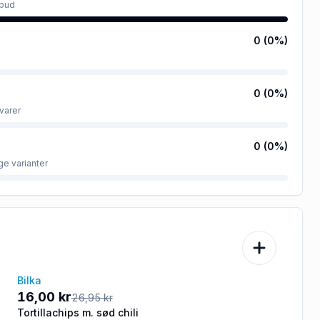
lbud
0
(
0
%)
0
(
0
%)
varer
0
(
0
%)
ge varianter
Bilka
-41%
16,00 kr
26,95 kr
Tortillachips m. sød chili