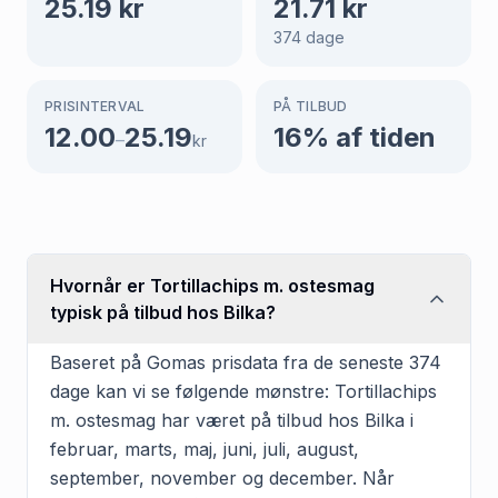
25.19
kr
21.71
kr
374
dage
PRISINTERVAL
PÅ TILBUD
12.00
25.19
16
% af tiden
–
kr
Hvornår er Tortillachips m. ostesmag
typisk på tilbud hos Bilka?
Baseret på Gomas prisdata fra de seneste 374
dage kan vi se følgende mønstre: Tortillachips
m. ostesmag har været på tilbud hos Bilka i
februar, marts, maj, juni, juli, august,
september, november og december. Når