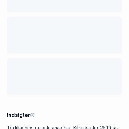
Indsigter
Tortillachips m. ostesmag hos Bilka koster 25.19 kr.