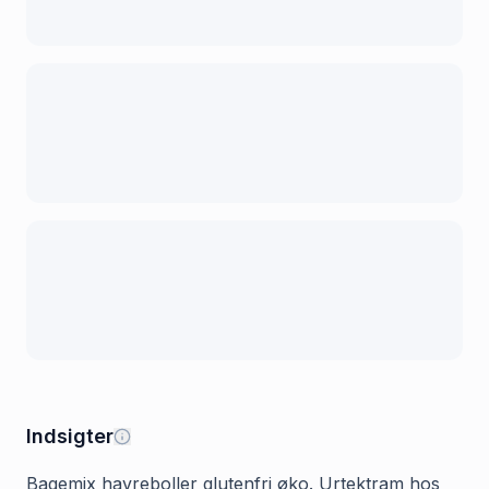
Indsigter
Bagemix havreboller glutenfri øko. Urtektram hos