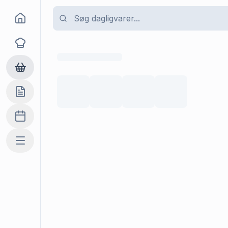
Goma
Opskrifter
Dagligvarer
Indkøbslisten
Madplan
Mere