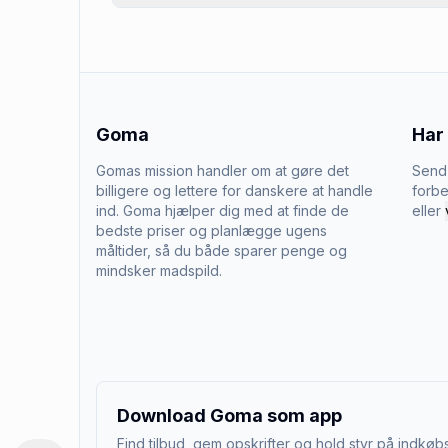
Goma
Har
Gomas mission handler om at gøre det
Send 
billigere og lettere for danskere at handle
forbe
ind. Goma hjælper dig med at finde de
eller
bedste priser og planlægge ugens
måltider, så du både sparer penge og
mindsker madspild.
Download Goma som app
Find tilbud, gem opskrifter og hold styr på indkøbs