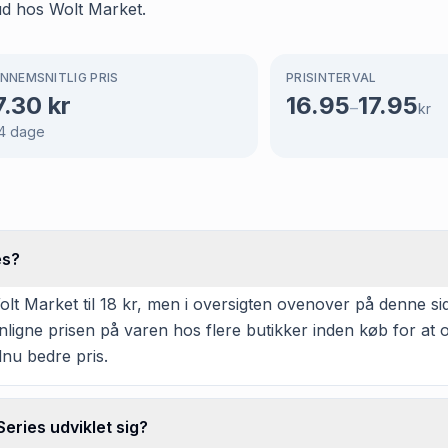
ud hos Wolt Market.
NNEMSNITLIG PRIS
PRISINTERVAL
7.30
kr
16.95
17.95
–
kr
4
dage
es?
t Market til 18 kr, men i oversigten ovenover på denne side
enligne prisen på varen hos flere butikker inden køb for a
dnu bedre pris.
eries udviklet sig?