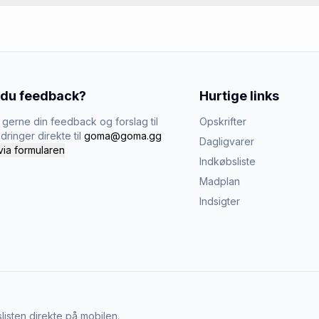
 du feedback?
Hurtige links
gerne din feedback og forslag til
Opskrifter
dringer direkte til
goma@goma.gg
Dagligvarer
via formularen
Indkøbsliste
Madplan
Indsigter
listen direkte på mobilen.