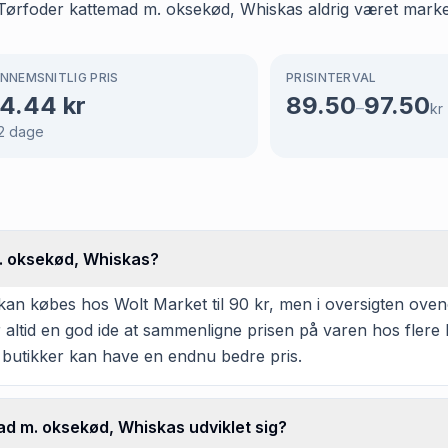
ar Tørfoder kattemad m. oksekød, Whiskas aldrig været mark
NNEMSNITLIG PRIS
PRISINTERVAL
4.44
kr
89.50
97.50
–
kr
2
dage
. oksekød, Whiskas?
n købes hos Wolt Market til 90 kr, men i oversigten oveno
er altid en god ide at sammenligne prisen på varen hos flere
 butikker kan have en endnu bedre pris.
d m. oksekød, Whiskas udviklet sig?