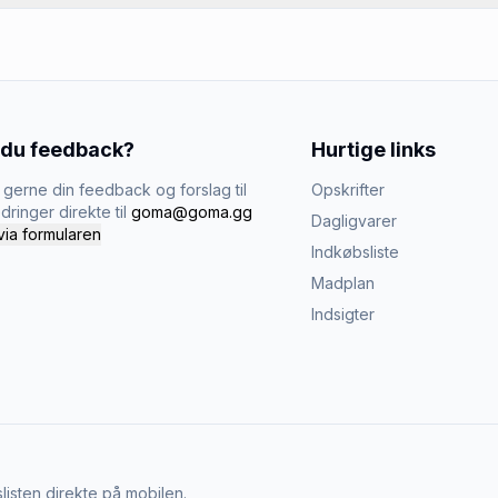
 du feedback?
Hurtige links
gerne din feedback og forslag til
Opskrifter
dringer direkte til
goma@goma.gg
Dagligvarer
via formularen
Indkøbsliste
Madplan
Indsigter
listen direkte på mobilen.