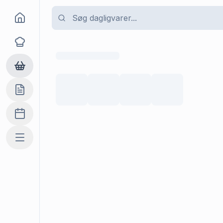
Goma
Opskrifter
Dagligvarer
Indkøbslisten
Madplan
Mere