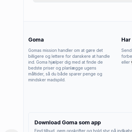
Goma
Har
Gomas mission handler om at gøre det
Send 
billigere og lettere for danskere at handle
forbe
ind. Goma hjælper dig med at finde de
eller
bedste priser og planlægge ugens
måltider, så du både sparer penge og
mindsker madspild.
Download Goma som app
Find tilbud, gem opskrifter og hold styr på indkøbs