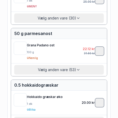
1
stk
25.00
kr
MENY
Vælg anden vare (30)
50 g parmesanost
Grana Padano ost
22.12
kr
100
g
31.60
kr
Nemlig
Vælg anden vare (53)
0.5 hokkaidogræskar
Hokkaido græskar øko
20.00
kr
1
stk
Bilka