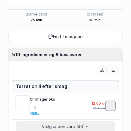
Arbejdstid
Tid i alt
25
min
30
min
Føj til madplan
10 ingredienser og 6 basisvarer
Tørret chili efter smag
Chiliflager øko
12.00
kr
50
g
24.95
kr
Bilka
Vælg anden vare (46)