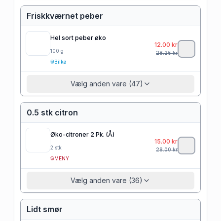
Friskkværnet peber
Hel sort peber øko
12.00
kr
100
g
28.25
kr
Bilka
Vælg anden vare (47)
0.5 stk citron
Øko-citroner 2 Pk. (Å)
15.00
kr
2
stk
28.00
kr
MENY
Vælg anden vare (36)
Lidt smør