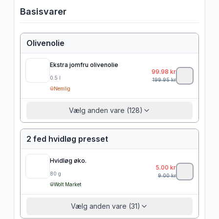
Basisvarer
Olivenolie
Ekstra jomfru olivenolie
99.98
kr
0.5
l
199.95
kr
Nemlig
Vælg anden vare (128)
2 fed hvidløg presset
Hvidløg øko.
5.00
kr
80
g
9.00
kr
Wolt Market
Vælg anden vare (31)