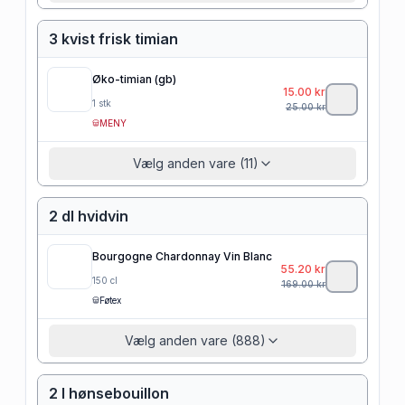
3 kvist frisk timian
Øko-timian (gb)
15.00
kr
1
stk
25.00
kr
MENY
Vælg anden vare (11)
2 dl hvidvin
Bourgogne Chardonnay Vin Blanc
55.20
kr
150
cl
169.00
kr
Føtex
Vælg anden vare (888)
2 l hønsebouillon