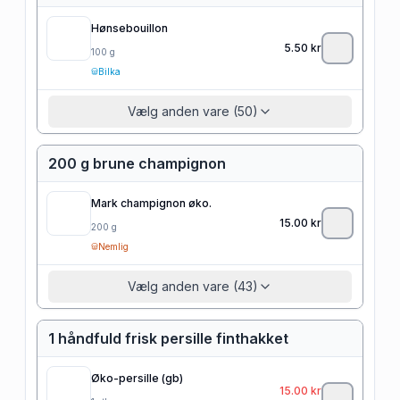
Hønsebouillon
5.50
kr
100
g
Bilka
Vælg anden vare (50)
200 g brune champignon
Mark champignon øko.
15.00
kr
200
g
Nemlig
Vælg anden vare (43)
1 håndfuld frisk persille finthakket
Øko-persille (gb)
15.00
kr