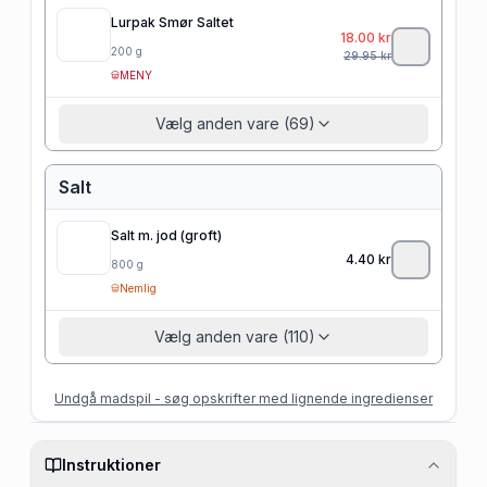
Lurpak Smør Saltet
18.00
kr
200
g
29.95
kr
MENY
Vælg anden vare (69)
Salt
Salt m. jod (groft)
4.40
kr
800
g
Nemlig
Vælg anden vare (110)
Undgå madspil - søg opskrifter med lignende ingredienser
Instruktioner