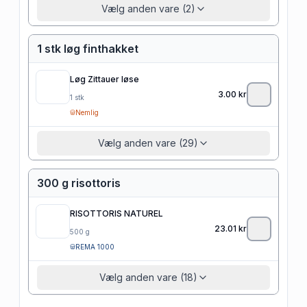
Vælg anden vare (2)
1 stk løg finthakket
Løg Zittauer løse
3.00
kr
1
stk
Nemlig
Vælg anden vare (29)
300 g risottoris
RISOTTORIS NATUREL
23.01
kr
500
g
REMA 1000
Vælg anden vare (18)