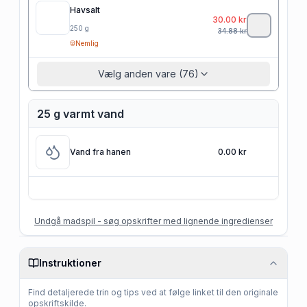
Havsalt
30.00
kr
250
g
34.88
kr
Nemlig
Vælg anden vare (76)
25 g varmt vand
Vand fra hanen
0.00 kr
Undgå madspil - søg opskrifter med lignende ingredienser
Instruktioner
Find detaljerede trin og tips ved at følge linket til den originale
opskriftskilde.