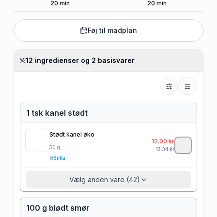
20
min
20
min
Føj til madplan
12 ingredienser og 2 basisvarer
1 tsk kanel stødt
Stødt kanel øko
12.00
kr
50
g
13.34
kr
Bilka
Vælg anden vare (42)
100 g blødt smør