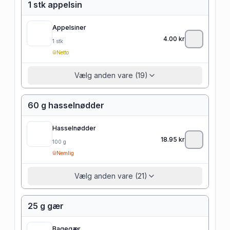
1 stk appelsin
Appelsiner
4.00
kr
1
stk
Netto
Vælg anden vare (19)
60 g hasselnødder
Hasselnødder
18.95
kr
100
g
Nemlig
Vælg anden vare (21)
25 g gær
Bagegær