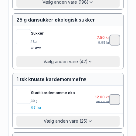
Vælg anden vare (198)
25 g dansukker økologisk sukker
Sukker
7.50
kr
1
kg
9.95
kr
Føtex
Vælg anden vare (42)
1 tsk knuste kardemommefrø
Stødt kardemomme øko
12.00
kr
30
g
20.50
kr
Bilka
Vælg anden vare (25)