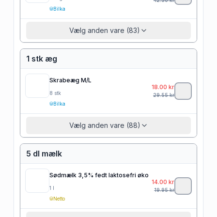
Bilka
Vælg anden vare (83)
1 stk æg
Skrabeæg M/L
18.00
kr
8
stk
29.55
kr
Bilka
Vælg anden vare (88)
5 dl mælk
Sødmælk 3,5% fedt laktosefri øko
14.00
kr
1
l
19.95
kr
Netto