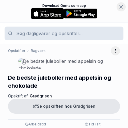
Download Goma som app
Opskrifter
Bagværk
Flere 
De bedste juleboller med appelsin og
chokolade
Opskrift af:
Grødgrisen
Se opskriften hos
Grødgrisen
Arbejdstid
Tid i alt