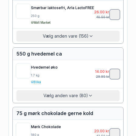
Smørbar laktosefri, Arla LactoFREE
26.00
kr
250
g
40.50
kr
Wolt Market
Vælg anden vare (156)
550 g hvedemel ca
Hvedemel øko
14.00
kr
1.7
kg
29.95
kr
Bilka
Vælg anden vare (80)
75 g mørk chokolade gerne kold
Mørk Chokolade
20.00
kr
180
g
42.50
kr