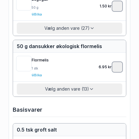
1.50
kr
50
g
Bilka
Vælg anden vare (27)
50 g dansukker økologisk flormelis
Flormelis
6.95
kr
1
stk
Bilka
Vælg anden vare (13)
Basisvarer
0.5 tsk groft salt