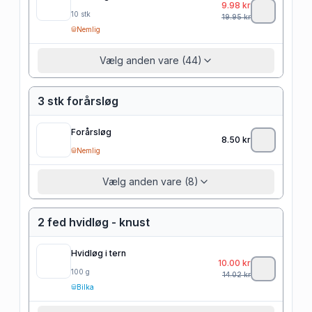
9.98
kr
10
stk
19.95
kr
Nemlig
Vælg anden vare (44)
3 stk forårsløg
Forårsløg
8.50
kr
Nemlig
Vælg anden vare (8)
2 fed hvidløg - knust
Hvidløg i tern
10.00
kr
100
g
14.02
kr
Bilka