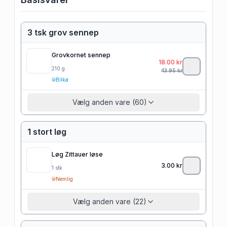
3 tsk grov sennep
Grovkornet sennep
18.00
kr
210
g
43.95
kr
Bilka
Vælg anden vare (60)
1 stort løg
Løg Zittauer løse
3.00
kr
1
stk
Nemlig
Vælg anden vare (22)