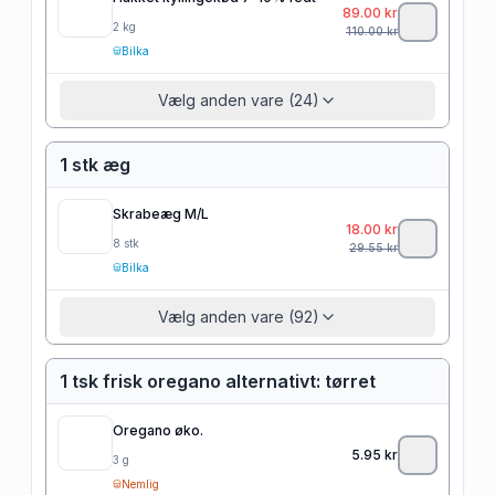
89.00
kr
2
kg
110.00
kr
Bilka
Vælg anden vare (24)
1 stk æg
Skrabeæg M/L
18.00
kr
8
stk
29.55
kr
Bilka
Vælg anden vare (92)
1 tsk frisk oregano alternativt: tørret
Oregano øko.
5.95
kr
3
g
Nemlig