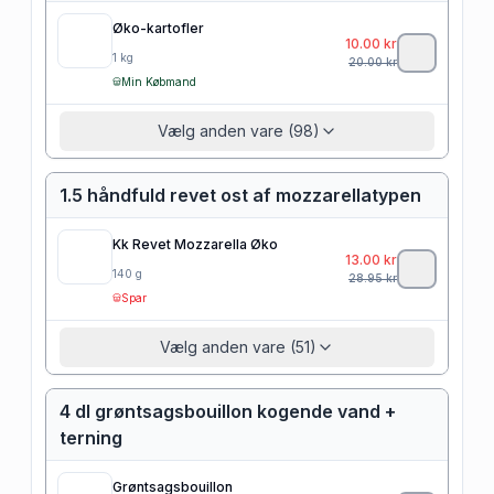
Øko-kartofler
10.00
kr
1
kg
20.00
kr
Min Købmand
Vælg anden vare (98)
1.5 håndfuld revet ost af mozzarellatypen
Kk Revet Mozzarella Øko
13.00
kr
140
g
28.95
kr
Spar
Vælg anden vare (51)
4 dl grøntsagsbouillon kogende vand +
terning
Grøntsagsbouillon