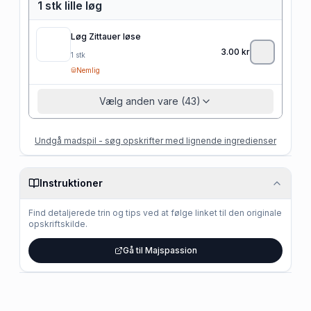
1 stk lille løg
Løg Zittauer løse
3.00
kr
1
stk
Nemlig
Vælg anden vare (43)
Undgå madspil - søg opskrifter med lignende ingredienser
Instruktioner
Find detaljerede trin og tips ved at følge linket til den originale
opskriftskilde.
Gå til Majspassion