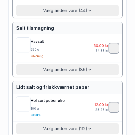
Vælg anden vare (44)
Salt tilsmagning
Havsalt
30.00
kr
250
g
34.88
kr
Nemlig
Vælg anden vare (86)
Lidt salt og friskkværnet peber
Hel sort peber øko
12.00
kr
100
g
28.25
kr
Bilka
Vælg anden vare (112)