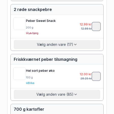
2 røde snackpebre
Peber Sweet Snack
12.99
kr
200
g
12.99
kr
Løvbjerg
Vælg anden vare (17)
Friskkværnet peber tilsmagning
Hel sort peber øko
12.00
kr
100
g
28.25
kr
Bilka
Vælg anden vare (85)
700 g kartofler