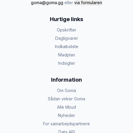
goma@goma.gg
eller
via formularen
Hurtige links
Opskrifter
Dagligvarer
Indkøbsliste
Madplan
Indsigter
Information
Om Goma
Sådan virker Goma
Alle tilbud
Nyheder
For samarbejdspartnere
Data API