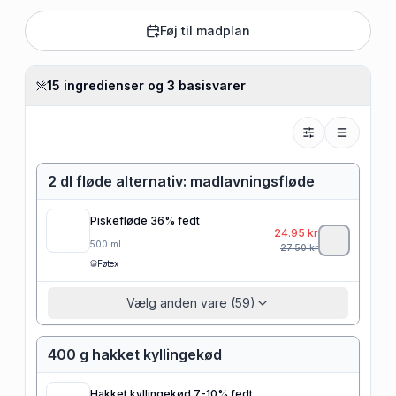
Føj til madplan
15 ingredienser og 3 basisvarer
2 dl fløde alternativ: madlavningsfløde
Piskefløde 36% fedt
24.95
kr
500
ml
27.50
kr
Føtex
Vælg anden vare (59)
400 g hakket kyllingekød
Hakket kyllingekød 7-10% fedt