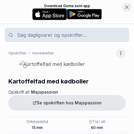
Download Goma som app
Opskrifter
Hovedretter
Flere 
Kartoffelfad med kødboller
Opskrift af:
Majspassion
Se opskriften hos
Majspassion
Arbejdstid
Tid i alt
15
min
60
min