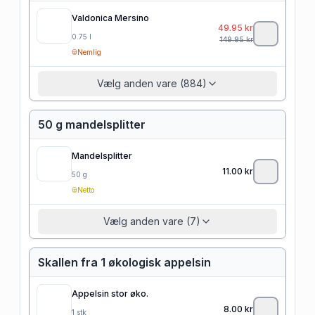
Valdonica Mersino
49.95
kr
0.75
l
149.95
kr
Nemlig
Vælg anden vare (884)
50 g mandelsplitter
Mandelsplitter
11.00
kr
50
g
Netto
Vælg anden vare (7)
Skallen fra 1 økologisk appelsin
Appelsin stor øko.
8.00
kr
1
stk