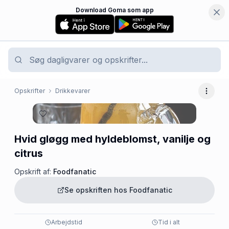
Download Goma som app
Opskrifter
Drikkevarer
Flere 
Hvid gløgg med hyldeblomst, vanilje og
citrus
Opskrift af:
Foodfanatic
Se opskriften hos
Foodfanatic
Arbejdstid
Tid i alt