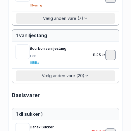
Nemlig
Vælg anden vare (7)
1 vaniljestang
Bourbon vaniljestang
11.25
kr
1
stk
Bilka
Vælg anden vare (20)
Basisvarer
1 dl sukker )
Dansk Sukker