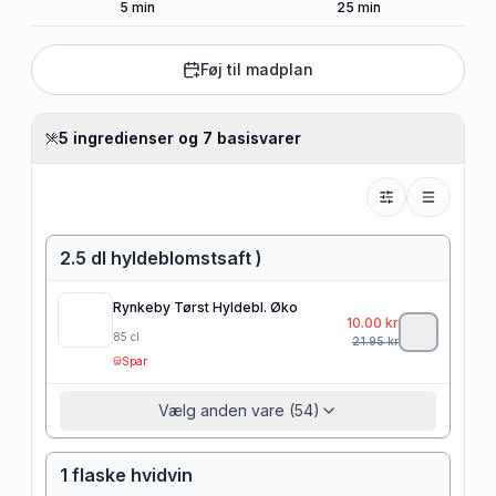
5
min
25
min
Føj til madplan
5 ingredienser og 7 basisvarer
2.5 dl hyldeblomstsaft )
Rynkeby Tørst Hyldebl. Øko
10.00
kr
85
cl
21.95
kr
Spar
Vælg anden vare (54)
1 flaske hvidvin