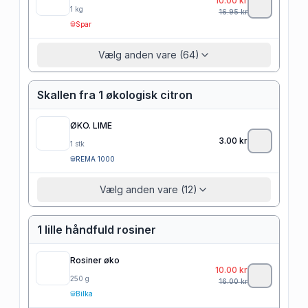
10.00
kr
1
kg
16.95
kr
Spar
Vælg anden vare (64)
Skallen fra 1 økologisk citron
ØKO. LIME
3.00
kr
1
stk
REMA 1000
Vælg anden vare (12)
1 lille håndfuld rosiner
Rosiner øko
10.00
kr
250
g
16.00
kr
Bilka