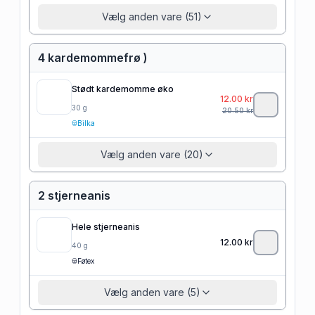
Vælg anden vare (51)
4 kardemommefrø )
Stødt kardemomme øko
12.00
kr
30
g
20.50
kr
Bilka
Vælg anden vare (20)
2 stjerneanis
Hele stjerneanis
12.00
kr
40
g
Føtex
Vælg anden vare (5)