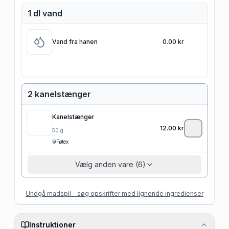
1 dl vand
Vand fra hanen
0.00 kr
2 kanelstænger
Kanelstænger
12.00
kr
50
g
Føtex
Vælg anden vare (6)
Undgå madspil - søg opskrifter med lignende ingredienser
Instruktioner