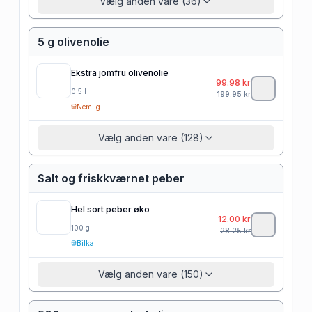
Vælg anden vare (36)
5 g olivenolie
Ekstra jomfru olivenolie
99.98
kr
0.5
l
199.95
kr
Nemlig
Vælg anden vare (128)
Salt og friskkværnet peber
Hel sort peber øko
12.00
kr
100
g
28.25
kr
Bilka
Vælg anden vare (150)