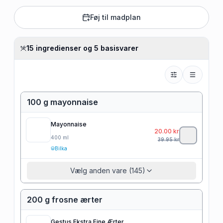
Føj til madplan
15 ingredienser og 5 basisvarer
100 g mayonnaise
Mayonnaise
20.00
kr
400
ml
39.95
kr
Bilka
Vælg anden vare (145)
200 g frosne ærter
Gestus Ekstra Fine Ærter