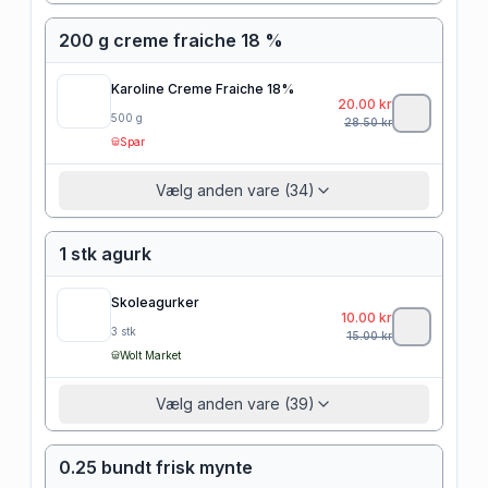
200 g creme fraiche 18 %
Karoline Creme Fraiche 18%
20.00
kr
500
g
28.50
kr
Spar
Vælg anden vare (34)
1 stk agurk
Skoleagurker
10.00
kr
3
stk
15.00
kr
Wolt Market
Vælg anden vare (39)
0.25 bundt frisk mynte