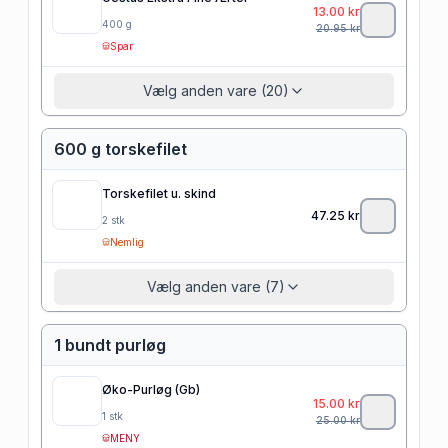
13.00
kr
400
g
20.95
kr
Spar
Vælg anden vare (20)
600 g torskefilet
Torskefilet u. skind
47.25
kr
2
stk
Nemlig
Vælg anden vare (7)
1 bundt purløg
Øko-Purløg (Gb)
15.00
kr
1
stk
25.00
kr
MENY