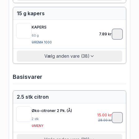
15 g kapers
KAPERS
7.89
kr
60
g
REMA 1000
Vælg anden vare (38)
Basisvarer
2.5 stk citron
Øko-citroner 2 Pk. (Å)
15.00
kr
2
stk
28.00
kr
MENY