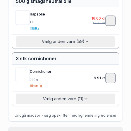
500 g smagsneutral olie
Rapsolie
16.00
kr
1
l
19.95
kr
Bilka
Vælg anden vare (59)
3 stk cornichoner
Cornichoner
9.91
kr
330
g
Nemlig
Vælg anden vare (11)
Undgå madspil - søg opskrifter med lignende ingredienser