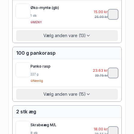
Øko-mynte (gb)
15.00
kr
1
stk
25.00
kr
MENY
Vælg anden vare (13)
100 g pankorasp
Panko rasp
23.63
kr
227
g
33.75
kr
Nemlig
Vælg anden vare (15)
2 stk æg
Skrabeæg M/L
18.00
kr
8
stk
29.55
kr