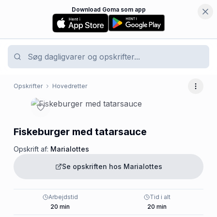
Download Goma som app
Opskrifter
Hovedretter
Flere 
Fiskeburger med tatarsauce
Opskrift af:
Marialottes
Se opskriften hos
Marialottes
Arbejdstid
Tid i alt
20
min
20
min