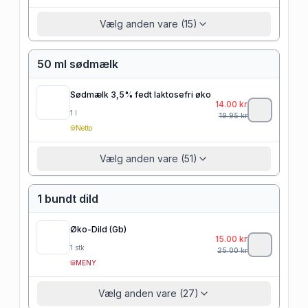
Vælg anden vare (15)
50 ml sødmælk
Sødmælk 3,5% fedt laktosefri øko
14.00
kr
1
l
19.95
kr
Netto
Vælg anden vare (51)
1 bundt dild
Øko-Dild (Gb)
15.00
kr
1
stk
25.00
kr
MENY
Vælg anden vare (27)