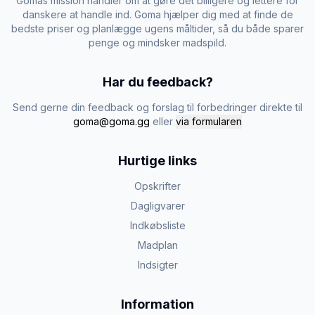
Gomas mission handler om at gøre det billigere og lettere for
danskere at handle ind. Goma hjælper dig med at finde de
bedste priser og planlægge ugens måltider, så du både sparer
penge og mindsker madspild.
Har du feedback?
Send gerne din feedback og forslag til forbedringer direkte til
goma@goma.gg
eller
via formularen
Hurtige links
Opskrifter
Dagligvarer
Indkøbsliste
Madplan
Indsigter
Information