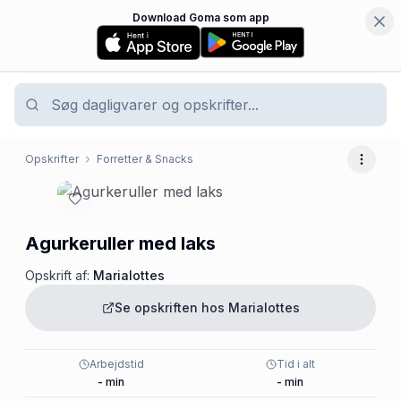
Download Goma som app
Opskrifter
Forretter & Snacks
Flere 
Agurkeruller med laks
Opskrift af:
Marialottes
Se opskriften hos
Marialottes
Arbejdstid
Tid i alt
-
min
-
min