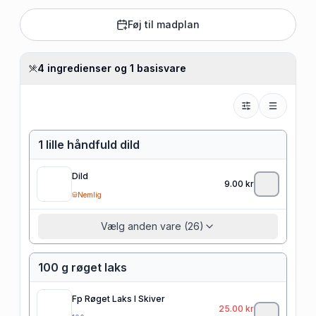
Føj til madplan
4 ingredienser og 1 basisvare
1 lille håndfuld dild
Dild
9.00
kr
Nemlig
Vælg anden vare (26)
100 g røget laks
Fp Røget Laks I Skiver
25.00
kr