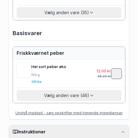
Vælg anden vare (35)
Basisvarer
Friskkværnet peber
Hel sort peber øko
12.00
kr
100
g
28.25
kr
Bilka
Vælg anden vare (46)
Undgå madspil - søg opskrifter med lignende ingredienser
Instruktioner