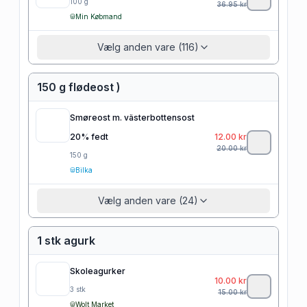
100
g
36.95
kr
Min Købmand
Vælg anden vare (116)
150 g flødeost )
Smøreost m. västerbottensost
20% fedt
12.00
kr
20.00
kr
150
g
Bilka
Vælg anden vare (24)
1 stk agurk
Skoleagurker
10.00
kr
3
stk
15.00
kr
Wolt Market