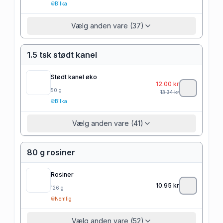
Bilka
Vælg anden vare (37)
1.5 tsk stødt kanel
Stødt kanel øko
12.00
kr
50
g
13.34
kr
Bilka
Vælg anden vare (41)
80 g rosiner
Rosiner
10.95
kr
126
g
Nemlig
Vælg anden vare (52)