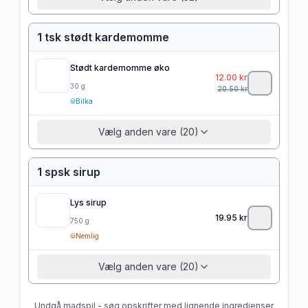
1 tsk stødt kardemomme
Stødt kardemomme øko
12.00
kr
30
g
20.50
kr
Bilka
Vælg anden vare (20)
1 spsk sirup
Lys sirup
19.95
kr
750
g
Nemlig
Vælg anden vare (20)
Undgå madspil - søg opskrifter med lignende ingredienser