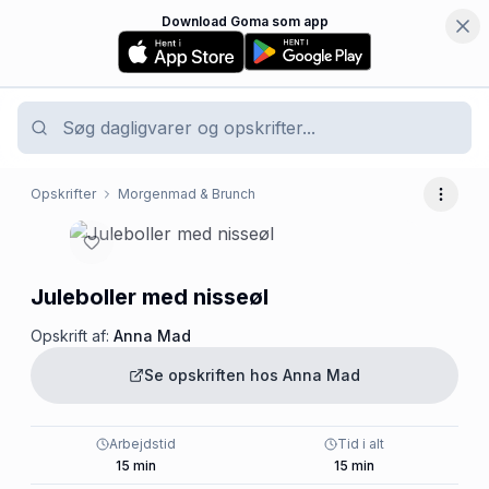
Download Goma som app
Opskrifter
Morgenmad & Brunch
Flere 
Juleboller med nisseøl
Opskrift af:
Anna Mad
Se opskriften hos
Anna Mad
Arbejdstid
Tid i alt
15
min
15
min