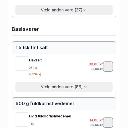
Vælg anden vare (27)
Basisvarer
1.5 tsk fint salt
Havsalt
30.00
kr
250
g
34.88
kr
Nemlig
Vælg anden vare (86)
600 g fuldkornshvedemel
Hvid fuldkornshvedemel
14.00
kr
1
kg
26.95
kr