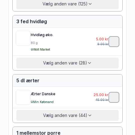
Vælg anden vare (125)
3 fed hvidløg
Hvidløg øko.
5.00
kr
80
g
9.00
kr
Wolt Market
Vælg anden vare (28)
5 dl ærter
Ærter Danske
25.00
kr
45.00
kr
Min Købmand
Vælg anden vare (44)
1 mellemstor porre