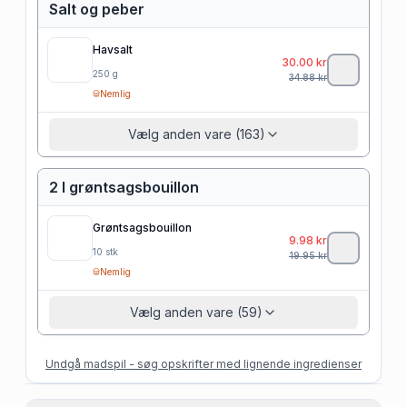
Salt og peber
Havsalt
30.00
kr
250
g
34.88
kr
Nemlig
Vælg anden vare (163)
2 l grøntsagsbouillon
Grøntsagsbouillon
9.98
kr
10
stk
19.95
kr
Nemlig
Vælg anden vare (59)
Undgå madspil - søg opskrifter med lignende ingredienser