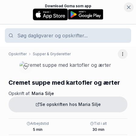
Download Goma som app
Opskrifter
Supper & Gryderetter
Flere 
Cremet suppe med kartofler og ærter
Opskrift af:
Maria Silje
Se opskriften hos
Maria Silje
Arbejdstid
Tid i alt
5
min
30
min