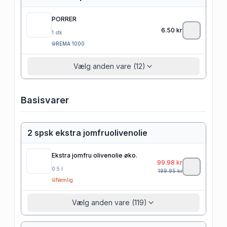
PORRER
6.50
kr
1
stk
REMA 1000
Vælg anden vare (12)
Basisvarer
2 spsk ekstra jomfruolivenolie
Ekstra jomfru olivenolie øko.
99.98
kr
0.5
l
199.95
kr
Nemlig
Vælg anden vare (119)