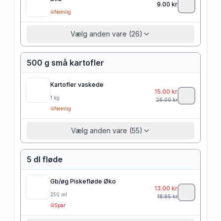
9.00
kr
Nemlig
Vælg anden vare (26)
500 g små kartofler
Kartofler vaskede
15.00
kr
1
kg
25.00
kr
Nemlig
Vælg anden vare (55)
5 dl fløde
Gb/øg Piskefløde Øko
13.00
kr
250
ml
18.95
kr
Spar