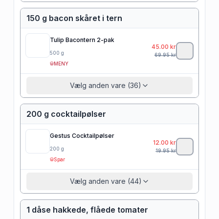
150 g bacon skåret i tern
Tulip Bacontern 2-pak
45.00
kr
500
g
69.95
kr
MENY
Vælg anden vare (36)
200 g cocktailpølser
Gestus Cocktailpølser
12.00
kr
200
g
19.95
kr
Spar
Vælg anden vare (44)
1 dåse hakkede, flåede tomater