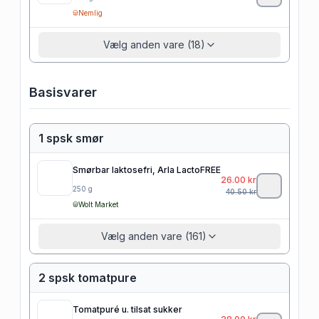
Nemlig
Vælg anden vare (18)
Basisvarer
1 spsk smør
Smørbar laktosefri, Arla LactoFREE
26.00
kr
250
g
40.50
kr
Wolt Market
Vælg anden vare (161)
2 spsk tomatpure
Tomatpuré u. tilsat sukker