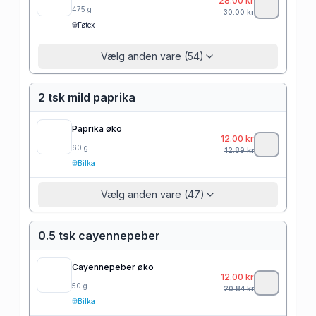
28.00
kr
475
g
30.00
kr
Føtex
Vælg anden vare (54)
2 tsk mild paprika
Paprika øko
12.00
kr
60
g
12.89
kr
Bilka
Vælg anden vare (47)
0.5 tsk cayennepeber
Cayennepeber øko
12.00
kr
50
g
20.84
kr
Bilka