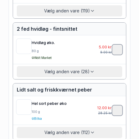
Vælg anden vare (119)
2 fed hvidløg - fintsnittet
Hvidløg øko.
5.00
kr
80
g
9.00
kr
Wolt Market
Vælg anden vare (28)
Lidt salt og friskkværnet peber
Hel sort peber øko
12.00
kr
100
g
28.25
kr
Bilka
Vælg anden vare (112)