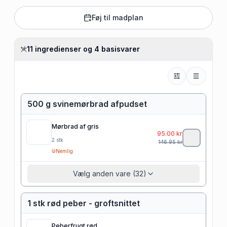
Føj til madplan
11 ingredienser og 4 basisvarer
500 g svinemørbrad afpudset
Mørbrad af gris
95.00
kr
2
stk
146.95
kr
Nemlig
Vælg anden vare (32)
1 stk rød peber - groftsnittet
Peberfrugt rød