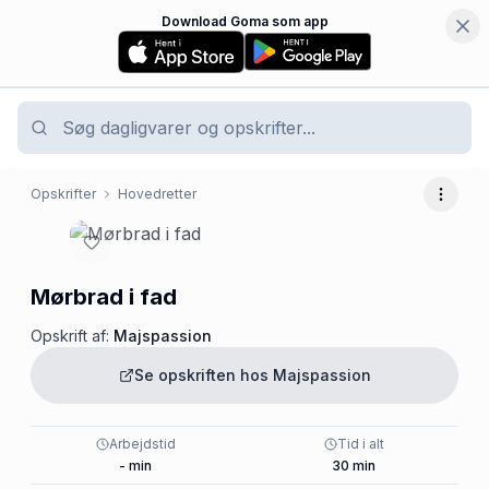
Download Goma som app
Opskrifter
Hovedretter
Flere 
Mørbrad i fad
Opskrift af:
Majspassion
Se opskriften hos
Majspassion
Arbejdstid
Tid i alt
-
min
30
min