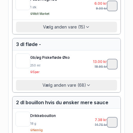
6.00
kr
1
stk
9.00
kr
Wolt Market
Vælg anden vare (15)
3 dl fløde -
Gb/øg Piskefløde Øko
13.00
kr
250
ml
18.95
kr
Spar
Vælg anden vare (68)
2 dl bouillon hvis du ønsker mere sauce
Drikkebouillon
7.38
kr
18
g
14.75
kr
Nemlig