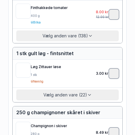
Finthakkede tomater
8.00
kr
400
g
12.00
kr
Bilka
Vælg anden vare (138)
1 stk gult løg - fintsnittet
Løg Zittauer løse
3.00
kr
1
stk
Nemlig
Vælg anden vare (22)
250 g champignoner skåret i skiver
Champignon i skiver
8.49
kr
280
g