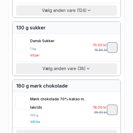
Vælg anden vare (124)
130 g sukker
Dansk Sukker
10.00
kr
1
kg
16.95
kr
Spar
Vælg anden vare (38)
180 g mørk chokolade
Mørk chokolade 70% kakao m.
lakrids
18.00
kr
39.00
kr
100
g
Bilka