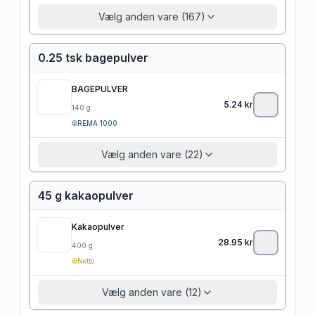
Vælg anden vare (167)
0.25 tsk bagepulver
BAGEPULVER
5.24
kr
140
g
REMA 1000
Vælg anden vare (22)
45 g kakaopulver
Kakaopulver
28.95
kr
400
g
Netto
Vælg anden vare (12)