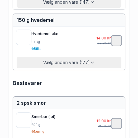
Vælg anden vare (147)
150 g hvedemel
Hvedemel øko
14.00
kr
1.7
kg
29.95
kr
Bilka
Vælg anden vare (177)
Basisvarer
2 spsk smør
Smørbar (let)
12.00
kr
200
g
24.95
kr
Nemlig