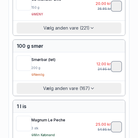
20.00
kr
150
g
36.95
kr
MENY
Vælg anden vare (221)
100 g smør
Smørbar (let)
12.00
kr
200
g
24.95
kr
Nemlig
Vælg anden vare (167)
1 l is
Magnum Le Peche
25.00
kr
3
stk
54.95
kr
Min Købmand