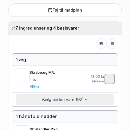
Føj til madplan
7 ingredienser og 4 basisvarer
1 æg
Skrabeæg M/L
18.00
kr
8
stk
29.55
kr
Bilka
Vælg anden vare (92)
1 håndfuld nødder
Gb Mandler Øko