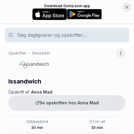
Download Goma som app
Opskrifter
Desserter
Flere 
Issandwich
Opskrift af:
Anna Mad
Se opskriften hos
Anna Mad
Arbejdstid
Tid i alt
30
min
30
min