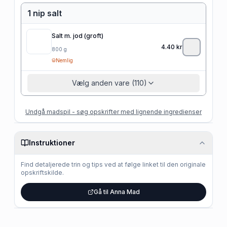
1 nip salt
Salt m. jod (groft)
4.40
kr
800
g
Nemlig
Vælg anden vare (110)
Undgå madspil - søg opskrifter med lignende ingredienser
Instruktioner
Find detaljerede trin og tips ved at følge linket til den originale
opskriftskilde.
Gå til Anna Mad