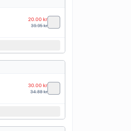
20.00
kr
39.95
kr
30.00
kr
34.88
kr