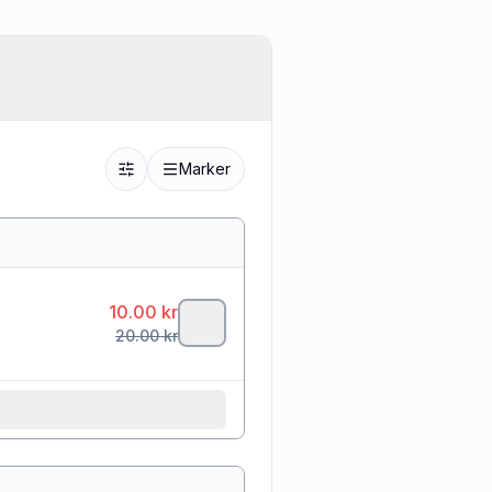
Marker
10.00
kr
20.00
kr