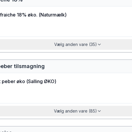
fraiche 18% øko.
(
Naturmælk
)
Vælg anden vare (35)
peber tilsmagning
t peber øko
(
Salling ØKO
)
Vælg anden vare (85)