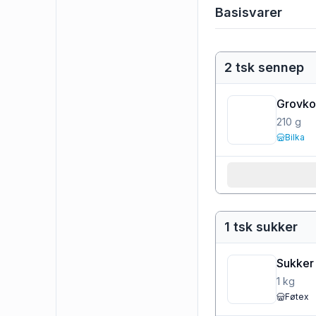
Basisvarer
2 tsk sennep
Grovko
210
g
Bilka
1 tsk sukker
Sukker
1
kg
Føtex