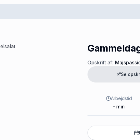
Gammeldags
Opskrift af:
Majspassi
Se opskr
Arbejdstid
-
min