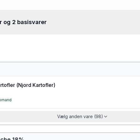
r og 2 basisvarer
tofler
(
Njord Kartofler
)
øbmand
Vælg anden vare (98)
aiche 18%