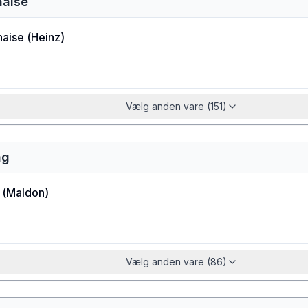
naise
aise
(
Heinz
)
Vælg anden vare (151)
ng
(
Maldon
)
Vælg anden vare (86)