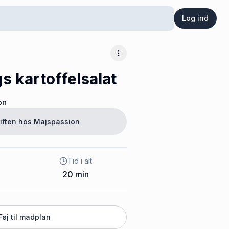
Log ind
Flere muligheder
 kartoffelsalat
on
iften hos
Majspassion
Tid i alt
20
min
Føj til madplan