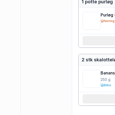
1 potte purløg
Purløg
Nemlig
2 stk skalotte
Banans
250
g
Bilka