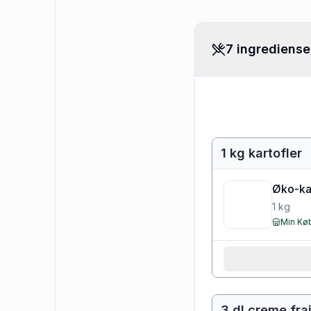
7 ingrediense
1 kg kartofler
Øko-kar
1
kg
Min K
3 dl creme fr