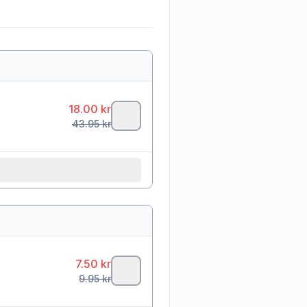
18.00
kr
43.95
kr
7.50
kr
9.95
kr