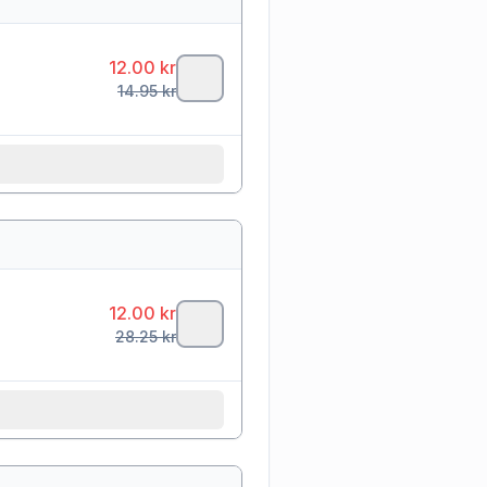
12.00
kr
14.95
kr
12.00
kr
28.25
kr