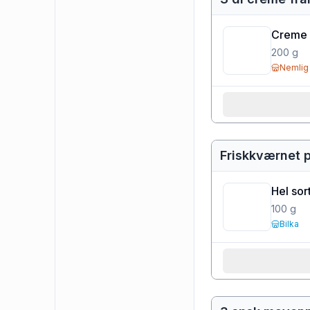
Creme 
200
g
Nemlig
Friskkværnet 
Hel sor
100
g
Bilka