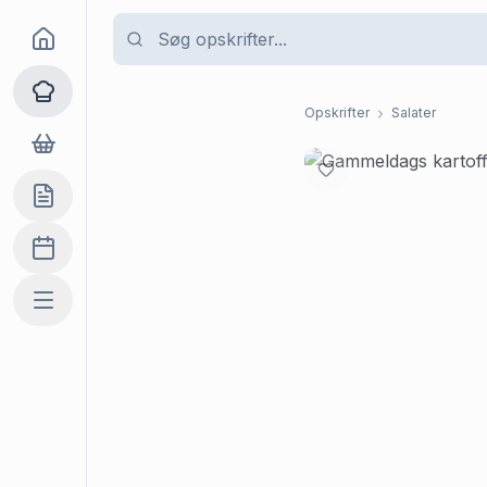
Goma
Opskrifter
Opskrifter
Salater
Dagligvarer
Indkøbslisten
Madplan
Mere