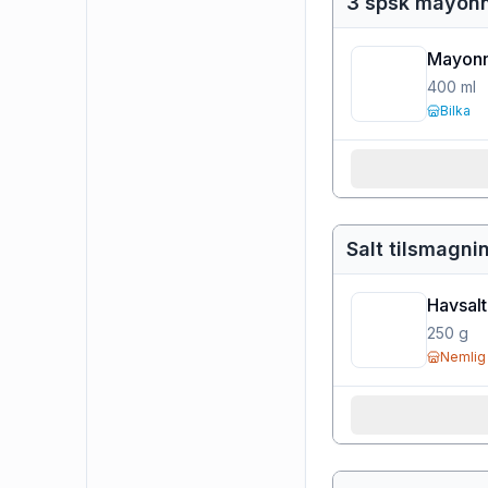
3 spsk mayon
Mayonn
400
ml
Bilka
Salt tilsmagni
Havsalt
250
g
Nemlig