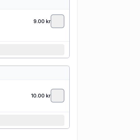
9.00
kr
10.00
kr