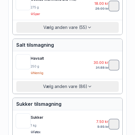
18.00
kr
275
g
26.00
kr
Spar
Vælg anden vare (55)
Salt tilsmagning
Havsalt
30.00
kr
250
g
34.88
kr
Nemlig
Vælg anden vare (86)
Sukker tilsmagning
Sukker
7.50
kr
1
kg
9.95
kr
Føtex