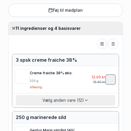
Føj til madplan
11 ingredienser og 4 basisvarer
3 spsk creme fraiche 38%
Creme fraiche 38% øko.
12.00
kr
200
g
15.95
kr
Nemlig
Vælg anden vare (12)
250 g marinerede sild
Gestus Marin.sild Bid 140/