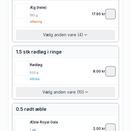
Æg (hele)
17.95
kr
180
g
Nemlig
Vælg anden vare (4)
1.5 stk rødløg i ringe
Rødløg
8.00
kr
500
g
Bilka
Vælg anden vare (10)
0.5 rødt æble
Æble Royal Gala
2.00
kr
1
stk