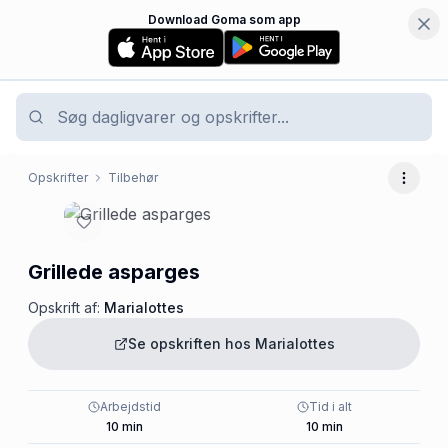
Download Goma som app
Opskrifter
Tilbehør
Flere 
Grillede asparges
Opskrift af:
Marialottes
Se opskriften hos
Marialottes
Arbejdstid
Tid i alt
10
min
10
min