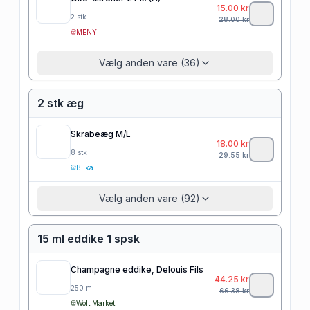
15.00
kr
2
stk
28.00
kr
MENY
Vælg anden vare (36)
2 stk æg
Skrabeæg M/L
18.00
kr
8
stk
29.55
kr
Bilka
Vælg anden vare (92)
15 ml eddike 1 spsk
Champagne eddike, Delouis Fils
44.25
kr
250
ml
66.38
kr
Wolt Market