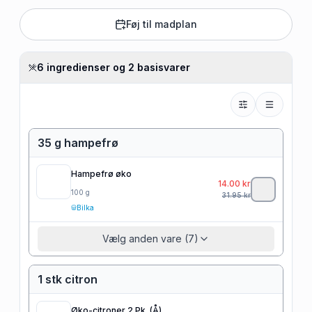
Føj til madplan
6 ingredienser og 2 basisvarer
35 g hampefrø
Hampefrø øko
14.00
kr
100
g
31.95
kr
Bilka
Vælg anden vare (7)
1 stk citron
Øko-citroner 2 Pk. (Å)