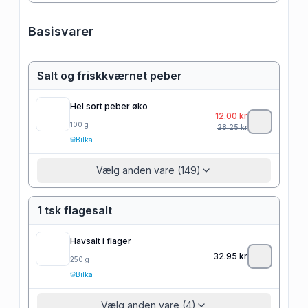
Basisvarer
Salt og friskkværnet peber
Hel sort peber øko
12.00
kr
100
g
28.25
kr
Bilka
Vælg anden vare (149)
1 tsk flagesalt
Havsalt i flager
32.95
kr
250
g
Bilka
Vælg anden vare (4)