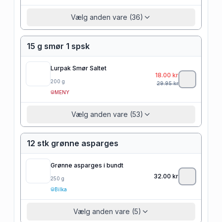
Vælg anden vare (36)
15 g smør 1 spsk
Lurpak Smør Saltet
18.00
kr
200
g
29.95
kr
MENY
Vælg anden vare (53)
12 stk grønne asparges
Grønne asparges i bundt
32.00
kr
250
g
Bilka
Vælg anden vare (5)