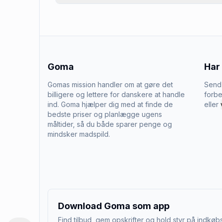
Goma
Har
Gomas mission handler om at gøre det
Send 
billigere og lettere for danskere at handle
forbe
ind. Goma hjælper dig med at finde de
eller
bedste priser og planlægge ugens
måltider, så du både sparer penge og
mindsker madspild.
Download Goma som app
Find tilbud, gem opskrifter og hold styr på indkøbs