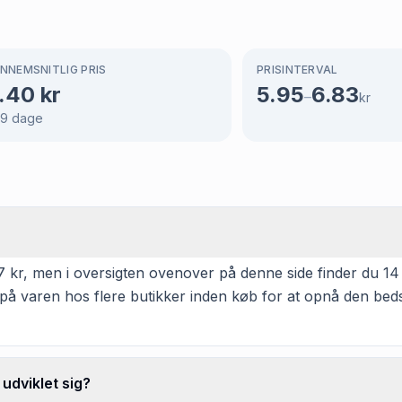
NNEMSNITLIG PRIS
PRISINTERVAL
.40
kr
5.95
6.83
–
kr
69
dage
7 kr, men i oversigten ovenover på denne side finder du 14 a
 på varen hos flere butikker inden køb for at opnå den beds
udviklet sig?