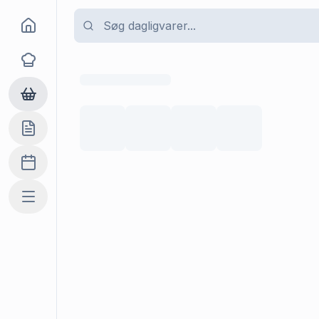
Goma
Opskrifter
Dagligvarer
Indkøbslisten
Madplan
Mere