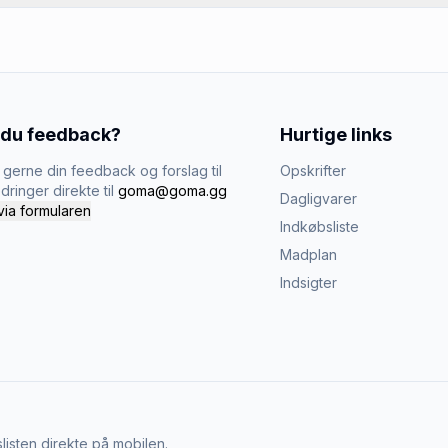
 du feedback?
Hurtige links
gerne din feedback og forslag til
Opskrifter
dringer direkte til
goma@goma.gg
Dagligvarer
via formularen
Indkøbsliste
Madplan
Indsigter
listen direkte på mobilen.