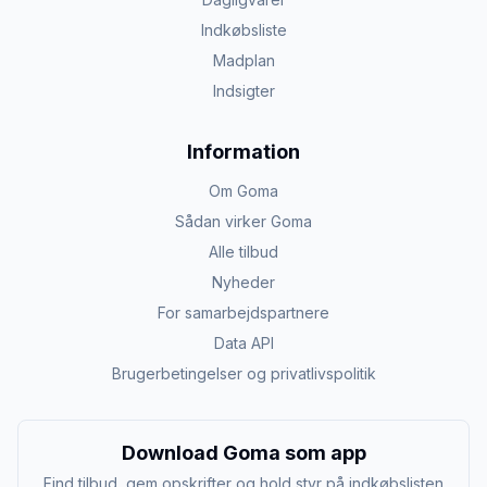
Indkøbsliste
Madplan
Indsigter
Information
Om Goma
Sådan virker Goma
Alle tilbud
Nyheder
For samarbejdspartnere
Data API
Brugerbetingelser og privatlivspolitik
Download Goma som app
Find tilbud, gem opskrifter og hold styr på indkøbslisten