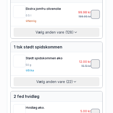
Ekstra jomfru olivenolie
99.98
kr
0.5
l
199.95
kr
Nemlig
Vælg anden vare (128)
1 tsk stødt spidskommen
Stødt spidskommen øko
12.00
kr
50
g
15.13
kr
Bilka
Vælg anden vare (22)
2 fed hvidløg
Hvidløg øko.
5.00
kr