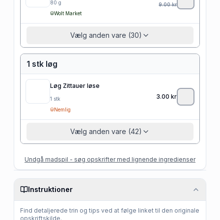
80
g
9.00
kr
Wolt Market
Vælg anden vare (30)
1 stk løg
Løg Zittauer løse
3.00
kr
1
stk
Nemlig
Vælg anden vare (42)
Undgå madspil - søg opskrifter med lignende ingredienser
Instruktioner
Find detaljerede trin og tips ved at følge linket til den originale
opskriftskilde.