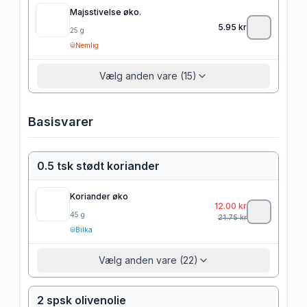
Majsstivelse øko.
5.95
kr
25
g
Nemlig
Vælg anden vare (15)
Basisvarer
0.5 tsk stødt koriander
Koriander øko
12.00
kr
45
g
21.75
kr
Bilka
Vælg anden vare (22)
2 spsk olivenolie