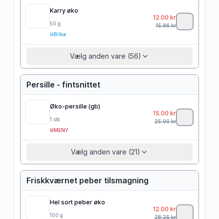
Karry øko
12.00
kr
50
g
15.96
kr
Bilka
Vælg anden vare (56)
Persille - fintsnittet
Øko-persille (gb)
15.00
kr
1
stk
25.00
kr
MENY
Vælg anden vare (21)
Friskkværnet peber tilsmagning
Hel sort peber øko
12.00
kr
100
g
28.25
kr