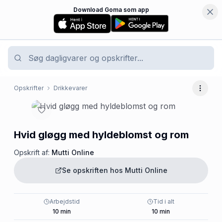
Download Goma som app
Opskrifter
Drikkevarer
Flere 
Hvid gløgg med hyldeblomst og rom
Opskrift af:
Mutti Online
Se opskriften hos
Mutti Online
Arbejdstid
Tid i alt
10
min
10
min