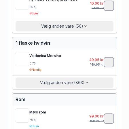
10.00
kr
85
cl
21.95
kr
Spar
Vælg anden vare (56)
1 flaske hvidvin
Valdonica Mersino
49.95
kr
0.75
l
149.95
kr
Nemlig
Vælg anden vare (863)
Rom
Mørk rom
99.00
kr
70
cl
169.95
kr
Bilka