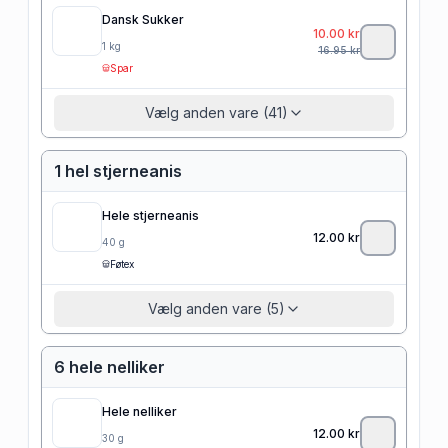
Dansk Sukker
10.00
kr
1
kg
16.95
kr
Spar
Vælg anden vare (41)
1 hel stjerneanis
Hele stjerneanis
12.00
kr
40
g
Føtex
Vælg anden vare (5)
6 hele nelliker
Hele nelliker
12.00
kr
30
g