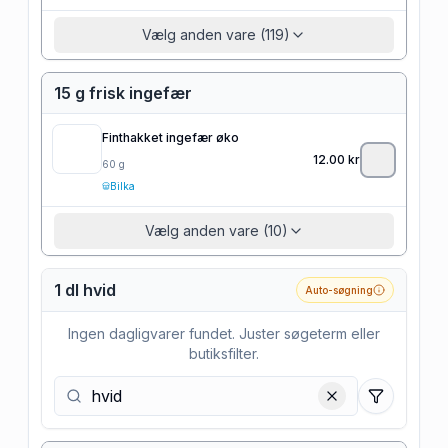
Vælg anden vare (119)
15 g frisk ingefær
Finthakket ingefær øko
12.00
kr
60
g
Bilka
Vælg anden vare (10)
1 dl hvid
Auto-søgning
Ingen dagligvarer fundet. Juster søgeterm eller
butiksfilter.
Filtre