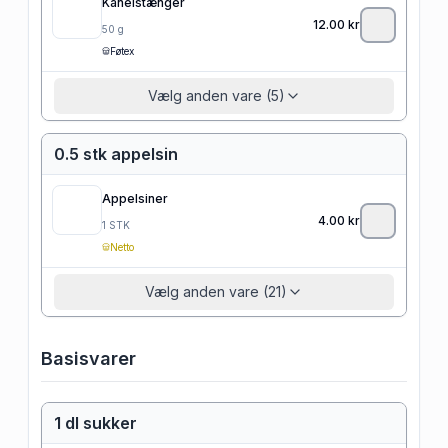
Kanelstænger
12.00
kr
50
g
Føtex
Vælg anden vare (5)
0.5 stk appelsin
Appelsiner
4.00
kr
1
STK
Netto
Vælg anden vare (21)
Basisvarer
1 dl sukker