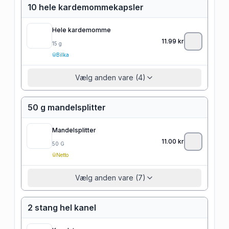
10 hele kardemommekapsler
Hele kardemomme
11.99
kr
15
g
Bilka
Vælg anden vare (4)
50 g mandelsplitter
Mandelsplitter
11.00
kr
50
G
Netto
Vælg anden vare (7)
2 stang hel kanel