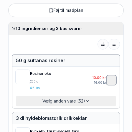
Føj til madplan
10 ingredienser og 3 basisvarer
50 g sultanas rosiner
Rosiner øko
10.00
kr
250
g
16.00
kr
Bilka
Vælg anden vare (52)
3 dl hyldeblomstdrik drikkeklar
Rynkeby Tørst Hyldebl. Øko