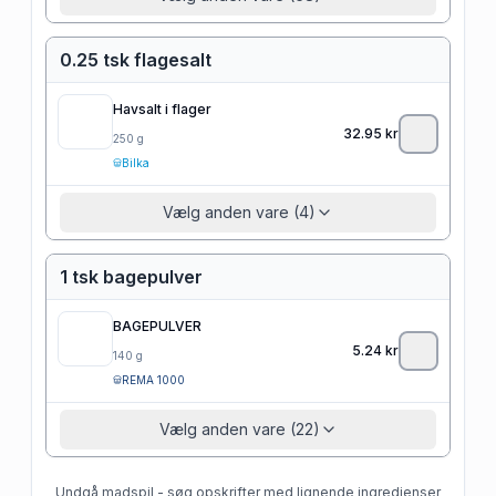
0.25 tsk flagesalt
Havsalt i flager
32.95
kr
250
g
Bilka
Vælg anden vare (4)
1 tsk bagepulver
BAGEPULVER
5.24
kr
140
g
REMA 1000
Vælg anden vare (22)
Undgå madspil - søg opskrifter med lignende ingredienser