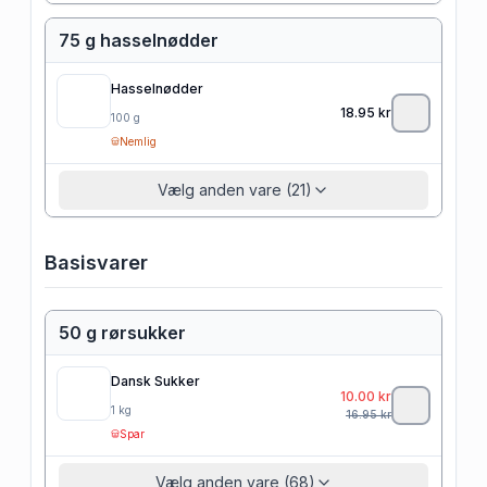
75 g hasselnødder
Hasselnødder
18.95
kr
100
g
Nemlig
Vælg anden vare (21)
Basisvarer
50 g rørsukker
Dansk Sukker
10.00
kr
1
kg
16.95
kr
Spar
Vælg anden vare (68)