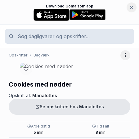
Download Goma som app
Opskrifter
Bagværk
Flere 
Cookies med nødder
Opskrift af:
Marialottes
Se opskriften hos
Marialottes
Arbejdstid
Tid i alt
5
min
8
min