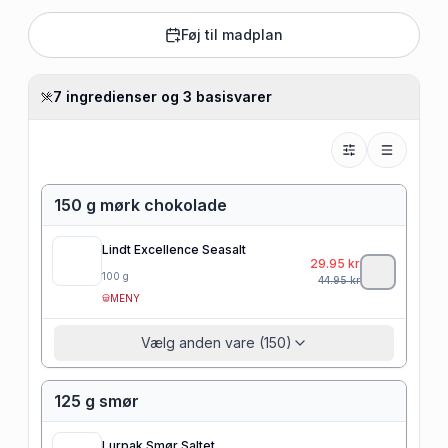
Føj til madplan
7 ingredienser og 3 basisvarer
150 g mørk chokolade
Lindt Excellence Seasalt
29.95
kr
100
g
44.95
kr
MENY
Vælg anden vare (150)
125 g smør
Lurpak Smør Saltet