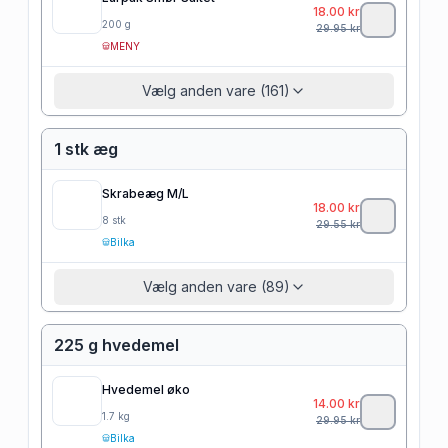
18.00
kr
200
g
29.95
kr
MENY
Vælg anden vare (161)
1 stk æg
Skrabeæg M/L
18.00
kr
8
stk
29.55
kr
Bilka
Vælg anden vare (89)
225 g hvedemel
Hvedemel øko
14.00
kr
1.7
kg
29.95
kr
Bilka